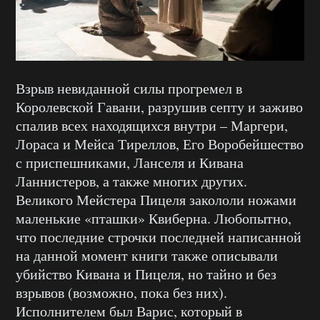
Взрыв невиданной силы прогремел в
Королевской Гавани, разрушив септу и заживо
спалив всех находящихся внутри – Маргери,
Лораса и Мейса Тиреллов, Его Воробейшество
с приспешниками, Ланселя и Кивана
Ланнистеров, а также многих других.
Великого Мейстера Пицеля закололи ножами
маленькие «пташки» Квиберна. Любопытно,
что последние строчки последней написанной
на данной момент книги также описывали
убийство Кивана и Пицеля, но тайно и без
взрывов (возможно, пока без них).
Исполнителем был Варис, который в