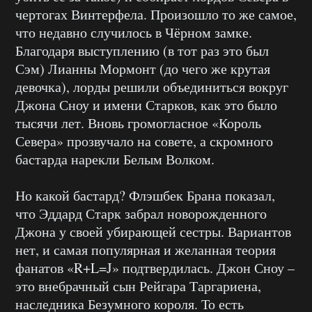
чертогах Винтерфела. Произошло то же самое,
что недавно случилось в Чёрном замке.
Благодаря выступлению (в тот раз это был
Сэм) Лианны Мормонт (до чего же крутая
девочка), лорды решили объединиться вокруг
Джона Сноу и имени Старков, как это было
тысячи лет. Вновь громогласное «Король
Севера» прозвучало на совете, а скромного
бастарда нарекли Белым Волком.
Но какой бастард? Флэшбек Брана показал,
что Эддард Старк забрал новорожденного
Джона у своей убирающей сестры. Вариантов
нет, и самая популярная и желанная теория
фанатов «R+L=J» подтвердилась. Джон Сноу –
это внебрачный сын Рейгара Таргариена,
наследника Безумного короля. То есть