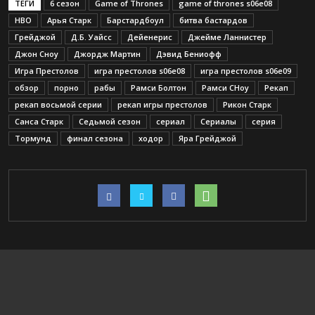
ТЕГИ
6 сезон
Game of Thrones
game of thrones s06e08
HBO
Арья Старк
Барстардбоул
битва бастардов
Грейджой
Д.Б. Уайсс
Дейенерис
Джейме Ланнистер
Джон Сноу
Джордж Мартин
Дэвид Бениофф
Игра Престолов
игра престолов s06e08
игра престолов s06e09
обзор
порно
рабы
Рамси Болтон
Рамси СНоу
Рекап
рекап восьмой серии
рекап игры престолов
Рикон Старк
Санса Старк
Седьмой сезон
сериал
Сериалы
серия
Тормунд
финал сезона
ходор
Яра Грейджой