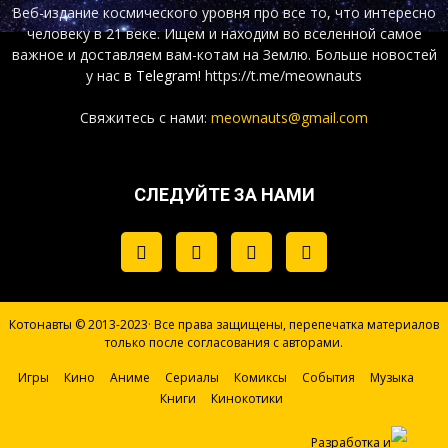
Веб-издание космического уровня про все то, что интересно
человеку в 21 веке. Ищем и находим во вселенной самое
важное и доставляем вам-котам на Землю. Больше новостей
у нас
в Telegram!
https://t.me/meownauts
Свяжитесь с нами:
meownauts@gmail.com
СЛЕДУЙТЕ ЗА НАМИ
Котонавты © 2013-2023· Все права защищены, перепечатка материалов
только после согласования с авторами.
Игры
Кино
Аниме
Сериалы
Комиксы
События
Музыка
Книги
Кинокотики
Разработка и