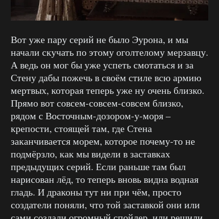
Вот уже пару серий не было Эурона, и мы
начали скучать по этому оголтелому мерзавцу.
А ведь он мог бы уже успеть смотаться и за
Стену дабы пожечь в своём стиле всю армию
мертвых, которая теперь уже ну очень близко.
Прямо вот совсем-совсем-совсем близко,
рядом с Восточным-дозором-у-моря –
крепости, стоящей там, где Стена
заканчивается морем, которое почему-то не
подмёрзло, как мы видели в заставках
предыдущих серий. Если раньше там был
нарисован лёд, то теперь вновь видна водная
гладь. И драконы тут ни при чём, просто
создатели поняли, что той заставкой они или
сами создали огромный спойлер, или решили