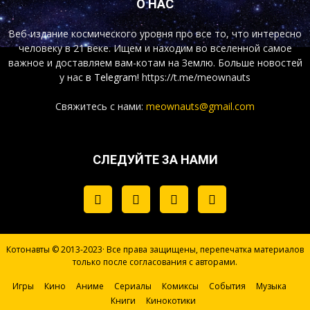
О НАС
Веб-издание космического уровня про все то, что интересно
человеку в 21 веке. Ищем и находим во вселенной самое
важное и доставляем вам-котам на Землю. Больше новостей
у нас
в Telegram!
https://t.me/meownauts
Свяжитесь с нами:
meownauts@gmail.com
СЛЕДУЙТЕ ЗА НАМИ
Котонавты © 2013-2023· Все права защищены, перепечатка материалов
только после согласования с авторами.
Игры
Кино
Аниме
Сериалы
Комиксы
События
Музыка
Книги
Кинокотики