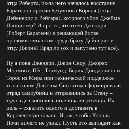
отца Роберта, из-за чего началось восстание
Баратеона против Безумного Короля (отца
Дейенерис и Рейгара), которого убил Джейме
Ланнистер? И про то, что отец Джендри
(Роберт Баратеон) в решающей битве
проломил молотом грудь брату Дейнерис и
отцу Джона? Вряд ли (ох и запутано тут всё).
Ну а пока Джендри, Джон Сноу, Джорах
Мормонт, Пёс, Тормунд, Берик Дондаррион и
Торос из Мира при технической поддержке
тыла сиром Давосом Сивортом сформировали
отряд самоубийц и отправились за Стену –
туда, где скопились полчища мертвецов. Их
цель – схватить одного и доставить в
Королевскую гавань. И так, чтобы Король
Ночи ничего не узнал. Пусть это выглядит как