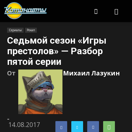
Котонавты
Сериалы
Рекап
Седьмой сезон «Игры
престолов» — Разбор
пятой серии
От
Михаил Лазукин
-
14.08.2017