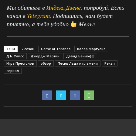
Мы обитаем в
Яндекс.Дзене
, попробуй. Есть
канал в
Telegram
. Подпишись, нам будет
приятно, а тебе удобно
Meow!
ТЕГИ
7 сезон
Game of Thrones
Валар Моргулис
Д.Б. Уайсс
Джордж Мартин
Дэвид Бениофф
Игра Престолов
обзор
Песнь Льда и пламени
Рекап
сериал