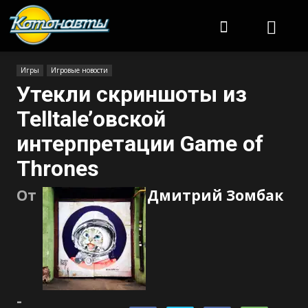
Котонавты
Игры
Игровые новости
Утекли скриншоты из
Telltale’овской
интерпретации Game of
Thrones
От
Дмитрий Зомбак
-