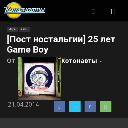
Котонавты
Игры
Спец
[Пост ностальгии] 25 лет
Game Boy
От
Котонавты
-
21.04.2014