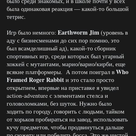
было среди знакомых, и в школе почти у всех
была одинаковая реакция — какой-то большой
тетрис.
Earthworm Jim
Игр было немного:
(уровень в
аду с бизнесменами до сих пор помню, это
был всамделишный ад), какой-то сборник
спортивных игр, среди которых был угарный
хоккей с мутантами, марио/варио/кирби, еще
Who
всякие платформеры. А потом поиграл в
Framed Roger Rabbit
и это стало просто
открытием, впервые на приставке я увидел
action-adventure с элементами стелса и
головоломками, без шуток. Нужно было
ходить по городу, говорить с людьми, тайком
от хорьков пробираться на завод, использовать
кучу предметов, чтобы продвинуться дальше
по сюжету или победить босса. Это же чистой