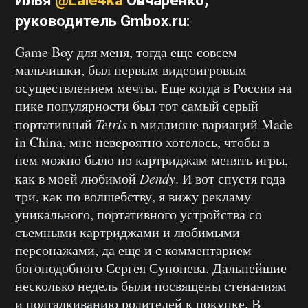
Илья
@Lale4ka
Овчаренко
,
руководитель
Gmbox.ru
:
Game Boy для меня, тогда еще совсем
мальчишки, был первым видеоигровым
осуществлением мечты. Еще когда в России на
пике популярности был тот самый серый
портативный
Tetris
в миллионе вариаций Made
in China, мне невероятно хотелось, чтобы в
нем можно было по картриджам менять игры,
как в моей любимой
Dendy
. И вот спустя года
три, как по волшебству, я вижу рекламу
уникального, портативного устройства со
съемными картриджами и любимыми
персонажами, да еще и с комментарием
богоподобного Сергея Супонева. Дальнейшие
несколько недель были посвящены стенаниям
и подталкиванию родителей к покупке. В