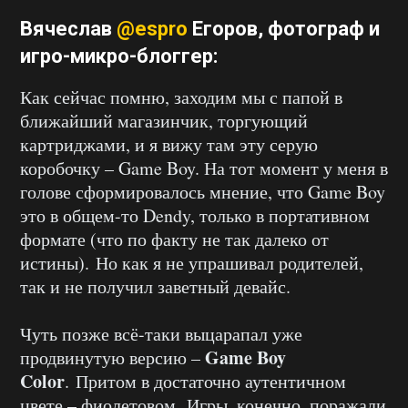
Вячеслав
@espro
Егоров
, фотограф и
игро-микро-блоггер:
Как сейчас помню, заходим мы с папой в
ближайший магазинчик, торгующий
картриджами, и я вижу там эту серую
коробочку – Game Boy. На тот момент у меня в
голове сформировалось мнение, что Game Boy
это в общем-то Dendy, только в портативном
формате (что по факту не так далеко от
истины). Но как я не упрашивал родителей,
так и не получил заветный девайс.
Чуть позже всё-таки выцарапал уже
Game Boy
продвинутую версию –
Color
. Притом в достаточно аутентичном
цвете – фиолетовом. Игры, конечно, поражали