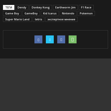
ТЕГИ
Dendy
Donkey Kong
Earthworm Jim
F1 Race
Game Boy
GameBoy
Kid Icarus
Nintendo
Pokemon
Super Mario Land
tetris
экспертное мнение