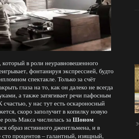
, который в роли неуравновешенного
игрывает, фонтанируя экспрессией, будто
ипломном спектакле. Только за счёт
крыть глаза на то, как он далеко не всегда
уками, а также затягивает речи пафосным
 счастью, у нас тут есть оскароносный
ажется, скоро заполучит в копилку новую
Шоном
е роль Макса числилась за
Э
лся образ истинного джентльмена, и в
е сто процентов – галантный, изящный,