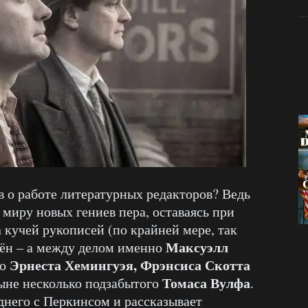
 о работе литературных редакторов? Ведь
миру новых гениев пера, оставаясь при
а кучей рукописей (по крайней мере, так
Максуэлл
мён – а между делом именно
Эрнеста Хемингуэя, Фрэнсиса Скотта
во
Томаса Вулфа
ныне несколько подзабытого
.
днего с Перкинсом и рассказывает