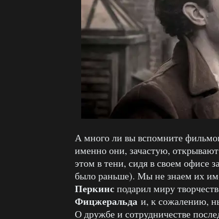
А много ли вы вспомните фильмов
именно они, зачастую, открывают 
этом в тени, сидя в своем офисе з
было раньше). Мы не знаем их и
Перкинс
подарил миру творчест
Фицжеральда
и, к сожалению, 
О дружбе и сотрудничестве после