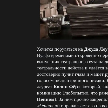
Джуда Лоу
Хочется поругаться на
Вулфа временами откровенно пере
выпускник театрального вуза на д
театральности действа и удаётся за
достоверно пучит глаза и машет р
голосом эксцентричного писаки. К
Колин Фёрт
лауреат
, который, к
номинацию (любопытно, что ране
Пенном
). За ним прочно закрепи
«Гении»
он оправдывает его на вс