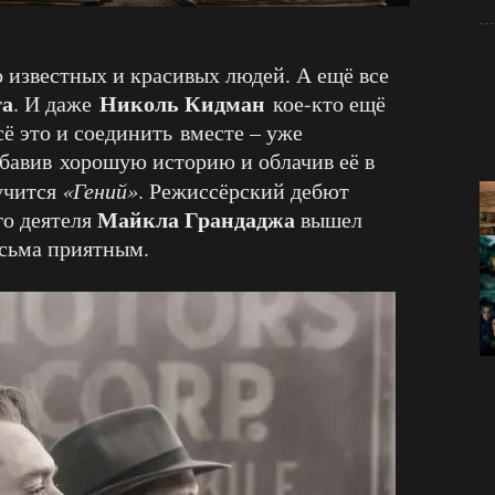
 известных и красивых людей. А ещё все
та
Николь Кидман
. И даже
кое-кто ещё
сё это и соединить вместе – уже
обавив хорошую историю и облачив её в
учится
«Гений»
. Режиссёрский дебют
Майкла Грандаджа
го деятеля
вышел
есьма приятным.