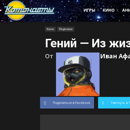
Котонавты
ИГРЫ
КИНО
АН
Кино
Рецензии
Гений — Из жи
От
Иван Аф
Поделиться в Facebook
Твитнуть в 