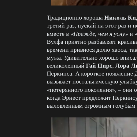
Николь Ки
Традиционно хороша
третий раз, пускай на этот раз и 
вместе в
«Прежде, чем я усну»
и
Вулфа приятно разбавляет красивы
времени привнося долю хаоса, так
мужа. Удивительно хорошо вписал
Гай Пирс
Лора Л
великолепный
,
Перкинса. А короткое появление
вызывает ностальгическую улыбку
«потерянного поколения», – они 
когда Эрнест предложит Перкинсу
выловленным огромным голубым