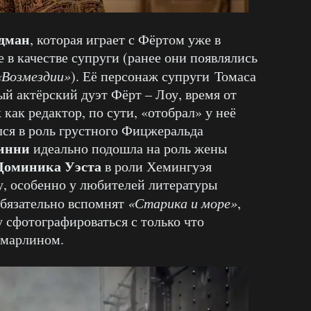
дман
, которая играет с Фёртом уже в
не в качестве супруги (ранее они появлялись
«Возмездии»
). Её персонаж супруги Томаса
й актёрский дуэт Фёрт – Лоу, время от
 как редактор, по сути, «отобрал» у неё
ся в роль грустного Фицжеральда
инни
идеально подошла на роль жены
Доминика Уэста
в роли Хемингуэя
, особенно у любителей литературы
обязательно вспомнят
«Старика и море»
,
 сфотографироваться с только что
 марлином.