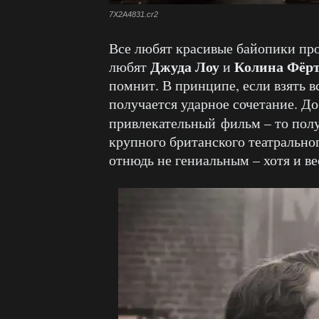
7X2A4831.cr2
Все любят красивые байопики про
Джуда Лоу
Колина Фёр
любят
и
помнит. В принципе, если взять в
получается ударное сочетание. Д
привлекательный фильм – то пол
крупного британского театрально
отнюдь не гениальным – хотя и в