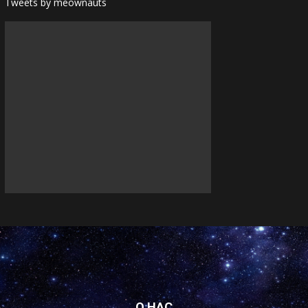
Tweets by meownauts
О НАС