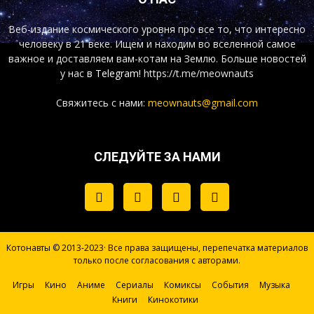
Веб-издание космического уровня про все то, что интересно
человеку в 21 веке. Ищем и находим во вселенной самое
важное и доставляем вам-котам на Землю. Больше новостей
у нас
в Telegram!
https://t.me/meownauts
Свяжитесь с нами:
meownauts@gmail.com
СЛЕДУЙТЕ ЗА НАМИ
Котонавты © 2013-2023· Все права защищены, перепечатка материалов
только после согласования с авторами.
Игры
Кино
Аниме
Сериалы
Комиксы
События
Музыка
Книги
Кинокотики