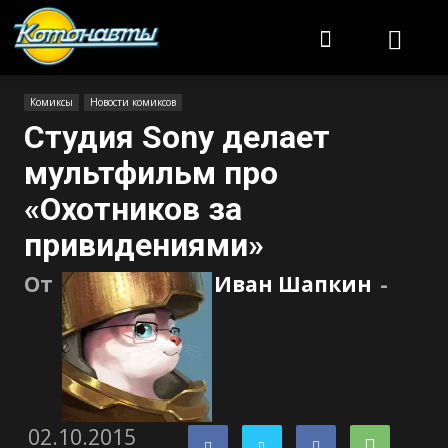
Котонавты
Комиксы
Новости комиксов
Студия Sony делает
мультфильм про
«Охотников за
привидениями»
От
Иван Шапкин
-
02.10.2015