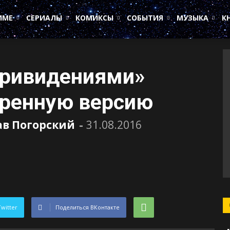
ИМЕ
СЕРИАЛЫ
КОМИКСЫ
СОБЫТИЯ
МУЗЫКА
К
привидениями»
иренную версию
ав Погорский
-
31.08.2016
Twitter
Поделиться ВКонтакте