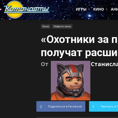
Котонавты
ИГРЫ
КИНО
АН
Кино
Новости кино
«Охотники за 
получат расш
От
Станисл
Поделиться в Facebook
Твитнуть в 