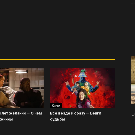
Кино
 лет желаний — О чём
Всё везде и сразу — Бейгл
Э
Джинны
судьбы