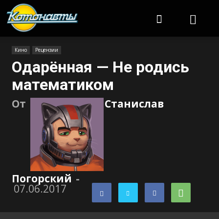
Котонавты
Кино
Рецензии
Одарённая — Не родись
математиком
От
Станислав
Погорский
-
07.06.2017