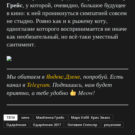
Грейс
, у которой, очевидно, большое будущее
в кино: к ней проникнуться симпатией совсем
не стыдно. Ровно как и к рыжему коту,
одноглазие которого воспринимается не иначе
как необязательный, но всё-таки уместный
сантимент.
Мы обитаем в
Яндекс.Дзене
, попробуй. Есть
канал в
Telegram
. Подпишись, нам будет
приятно, а тебе удобно
Meow!
ТЕГИ
кино
МакКенна Грейс
Марк Уэбб. Крис Эванс
Одарённая
Одарённая 2017
Октавия Спенсер
рецензии