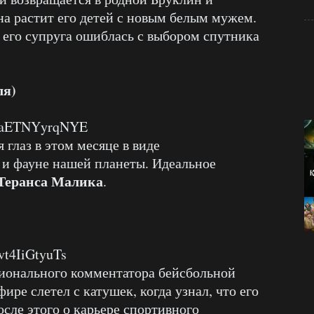
на растит его детей с новым белым мужем.
о его супруга ошиблась с выбором спутника
ля)
v=aETNYyrqNYE
 глаз в этом месяце в виде
 и фауне нашей планеты. Идеальное
Теранса Малика
.
vt4IiGtyuTs
сионального комментатора бейсбольной
ире слетел с катушек, когда узнал, что его
осле этого о карьере спортивного