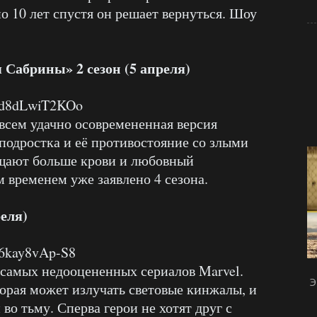
о 10 лет спустя он решает вернуться. Шоу
Сабрины» 2 сезон (5 апреля)
v=d8dLwiT2KOo
сем удачно осовремененная версия
подростка и её противостояние со злыми
ещают больше крови и любовный
м временем уже заявлено 4 сезона.
еля)
=6kay8vAp-S8
самых недооцененных сериалов Marvel.
Э
торая может излучать световые кинжалы, и
во тьму. Сперва герои не хотят друг с