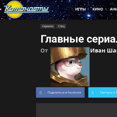
Котонавты
ИГРЫ
КИНО
АН
Сериалы
Спец
Главные сериа
От
Иван Ша
Поделиться в Facebook
Твитнуть в 