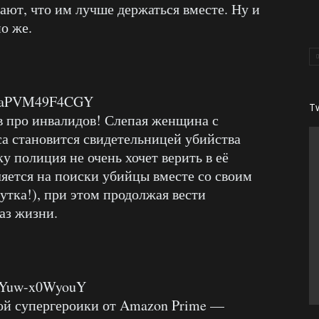
ают, что им лучше держаться вместе. Ну и
о же.
?v=aPVM49F4CGY
T
в про инвалидов! Слепая женщина с
а становится свидетельницей убийства
у полиция не очень хочет верить в её
ляется на поиски убийцы вместе со своим
тка!), при этом продолжая вести
аз жизни.
v=Yuw-x0WyouY
ой супергероики от Amazon Prime —