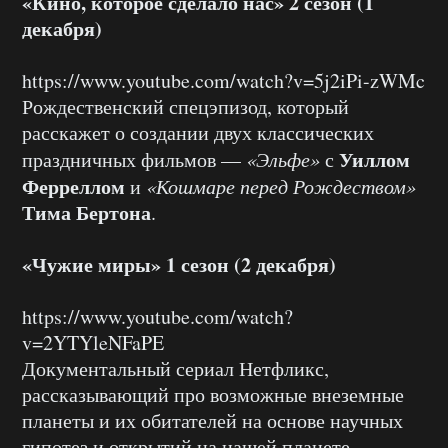
«Кино, которое сделало нас» 2 сезон (1
декабря)
https://www.youtube.com/watch?v=5j2iPi-zWMc
Рождественский спецэпизод, который
расскажет о создании двух классических
Уиллом
праздничных фильмов —
«Эльфе»
с
Ферреллом
и
«Кошмаре перед Рождеством»
Тима Бертона
.
«Чужие миры» 1 сезон (2 декабря)
https://www.youtube.com/watch?
v=2YTYleNFaPE
Документальный сериал Нетфликс,
рассказывающий про возможные внеземные
планеты и их обитателей на основе научных
гипотез и открытий на нашей планете.