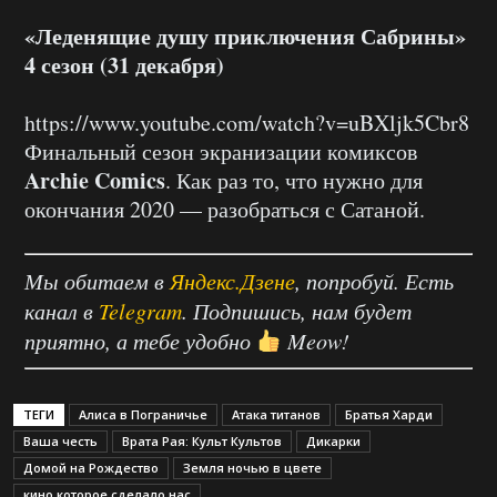
«Леденящие душу приключения Сабрины»
4 сезон (31 декабря)
https://www.youtube.com/watch?v=uBXljk5Cbr8
Финальный сезон экранизации комиксов
Archie Comics
. Как раз то, что нужно для
окончания 2020 — разобраться с Сатаной.
Мы обитаем в
Яндекс.Дзене
, попробуй. Есть
канал в
Telegram
. Подпишись, нам будет
приятно, а тебе удобно
Meow!
ТЕГИ
Алиса в Пограничье
Атака титанов
Братья Харди
Ваша честь
Врата Рая: Культ Культов
Дикарки
Домой на Рождество
Земля ночью в цвете
кино которое сделало нас