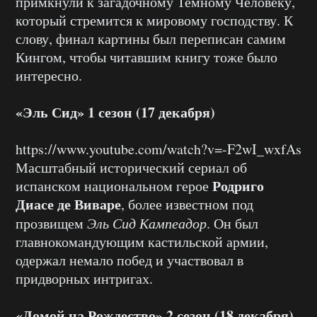
примкнули к загадочному Темному Человеку,
который стремится к мировому господству. К
слову, финал картины был переписан самим
Кингом, чтобы читавшим книгу тоже было
интересно.
«Эль Сид» 1 сезон (17 декабря)
https://www.youtube.com/watch?v=-F2wI_wxfAs
Масштабный исторический сериал об
Родриго
испанском национальном герое
Диасе де Виваре
, более известном под
прозвищем
Эль Сид Кампеадор
. Он был
главнокомандующим кастильской армии,
одержал немало побед и участвовал в
придворных интригах.
«Домой на Рождество» 2 сезон (18 декабря)