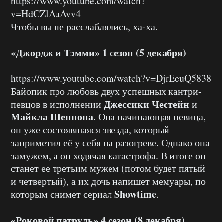
https://www.youtube.com/watch?
v=HdCZlAuAvv4
Чтобы вы не расслаблялись, ха-ха.
«Джордж и Тэмми» 1 сезон (5 декабря)
https://www.youtube.com/watch?v=DjrEeuQ5838
Байопик про любовь двух успешных кантри-
Джессики Честейн
певцов в исполнении
и
Майкла Шеннона
. Она начинающая певица,
он уже состоявшаяся звезда, который
заприметил её у себя на разогреве. Однако она
замужем, а он ходячая катастрофа. В итоге он
станет её третьим мужем (потом будет пятый
и четвертый), а их дочь напишет мемуары, по
Showtime
которым снимет сериал
.
«Роковой патруль» 4 сезон (8 декабря)