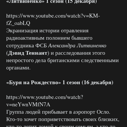
«Литвиненко» 1 сезон (15 декабря)
https://www.youtube.com/watch?v=KM-
fZ_oabLQ
Экранизация истории отравления
радиоактивным полонием бывшего
сотрудника ФСБ
Александра Литвиненко
Дэвид Теннант
(
) и расследования этого
непростого дела британскими следственными
органами.
«Буря на Рождество» 1 сезон (16 декабря)
https://www.youtube.com/watch?
v=neYwnVMfN7A
Группа людей прибывает в аэропорт Осло.
Кто-то хочет поприветствовать своих близких,
кто-то летит домой к своим семьям, а кто-то