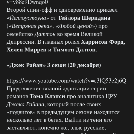
v=v88e9Dwnqo0
Второй спин-офф и одновременно приквел
Тейлора Шеридана
«Йеллоустоуна»
от
(
«Ветряная река»
,
«Любой ценой»
) про
семейство
Даттон
во время Великой
Харрисон Форд,
Депрессии. В главных ролях
Хелен Миррен
Тимоти Далтон
и
.
«Джек Райан» 3 сезон (20 декабря)
https://www.youtube.com/watch?v=c3lQ53e2j6Q
Продолжение волной адаптации серии
Тома Клэнси
романов
про аналитика ЦРУ
Джека Райана
, который после своих
«подвигов» в предыдущем сезоне находится
несколько лет в бегах. Выйти из тени его
заставляют, конечно же, злые русские,