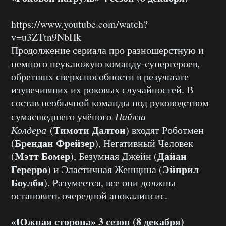
https://www.youtube.com/watch?
v=u3ZTtn9NbHk
Продолжение сериала про разношерстную и
немного неуклюжую команду-супергероев,
обретших сверхспособности в результате
изувечивших их роковых случайностей. В
состав необычной команды под руководством
сумасшедшего учёного
Найлза
Тимоти Далтон
Колдера
(
) входят Роботмен
Брендан Фрейзер
(
), Негативный Человек
Мэтт Бомер
Дайан
(
), Безумная Джейн (
Герерро
Эйприл
) и Эластичная Женщина (
Боулби
). Разумеется, все они должны
остановить очередной апокалипсис.
«Южная сторона» 3 сезон (8 декабря)