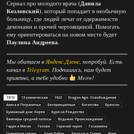
(Данила
Сериал про молодого врача
Козловский)
, который попадает в необычную
больницу, где людей лечат от одержимости
демонами и прочей чертовщиной. Помогать
ему ориентироваться на новом месте будет
Паулина Андреева
.
Мы обитаем в
Яндекс.Дзене
, попробуй. Есть
канал в
Telegram
. Подпишись, нам будет
приятно, а тебе удобно
Meow!
ТЕГИ
13 клиническая
1923
Dragon Age: Освобождение
Алиса в Пограничье
Беспринципные
Богатство
Брэнсон
Бумажный дом: Корея
Буря на Рождество
Вампиры средней полосы
Ведьмак: Происхождение
Гарри и Меган
Голова
Горячий череп
Госизмена
Гранитная гавань
Джек Райан
Джордж и Тэмми
Жуки