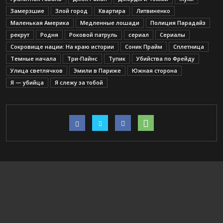
Замерзшие
Злой город
Квартира
Литвиненко
Маленькая Америка
Медленные лошади
Полиция Парадайз
рекрут
Родня
Роковой патруль
сериал
Сериалы
Сокровище нации: На краю истории
Соник Прайм
Сплетница
Темные начала
Три-Пайнс
Тупик
Убийства по Фрейду
Улица светлячков
Эмили в Париже
Южная сторона
Я — убийца
Я слежу за тобой