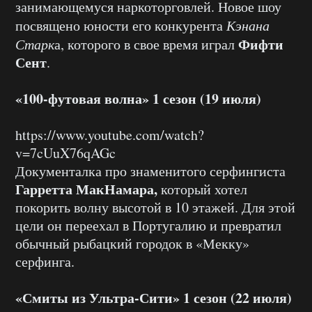
занимающемуся наркоторговлей. Новое шоу
посвящено юности его конкурента
Кэнана
Фифти
Старк
а, которого в свое время играл
Сент
.
«100-футовая волна» 1 сезон (19 июля)
https://www.youtube.com/watch?
v=7cUuX76qAGc
Документалка про знаменитого серфингиста
Гарретта МакНамара,
который хотел
покорить волну высотой в 10 этажей. Для этой
цели он переехал в Португалию и превратил
обычный рыбацкий городок в «Мекку»
серфинга.
«Смиты из Ультра-Сити» 1 сезон (22 июля)