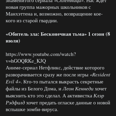
знаменитого сериала
. Нас ждёт
новая группа мажорных школьников с
Манхэттена и, возможно, возвращение кое-
кого из старой гвардии.
«Обитель зла: Бесконечная тьма» 1 сезон (8
июля)
https://www.youtube.com/watch?
v=hGOQRKe_KJQ
Аниме-сериал Нетфликс, действие которого
разворачивается сразу же после игры
«Resident
Evil 4»
. Кто-то пытался выкрасть секретные
файлы из Белого Дома, и
Леон Кеннеди
хочет
выяснить кто это сделал. А активистка
Клэр
Рэдфилд
хочет предать огласке данные о новой
вспышке зомби-вируса.