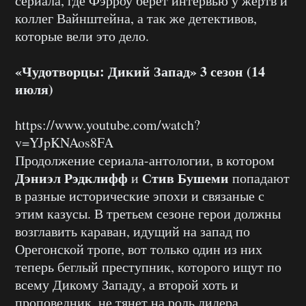
сериала, где Фэрроу берет интервью у жертв и
коллег Вайнштейна, а так же детективов,
которые вели это дело.
«Чудотворцы: Дикий Запад» 3 сезон (14
июля)
https://www.youtube.com/watch?
v=YJpKNAos8FA
Продолжение сериала-антологии, в котором
Дэниэл Рэдклифф
Стив Бушеми
и
попадают
в разные исторические эпохи и связаные с
этим казусы. В третьем сезоне герои должны
возглавить караван, идущий на запад по
Орегонской тропе, вот только один из них
теперь беглый преступник, которого ищут по
всему Дикому Западу, а второй хоть и
проповедник, не тянет на роль лидера