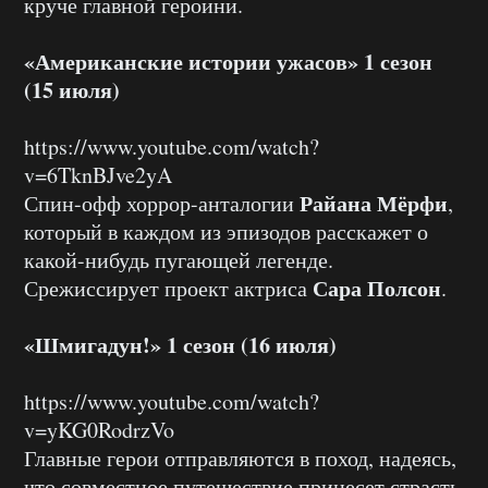
круче главной героини.
«Американские истории ужасов» 1 сезон
(15 июля)
https://www.youtube.com/watch?
v=6TknBJve2yA
Райана Мёрфи
Спин-офф хоррор-анталогии
,
который в каждом из эпизодов расскажет о
какой-нибудь пугающей легенде.
Сара Полсон
Срежиссирует проект актриса
.
«Шмигадун!» 1 сезон (16 июля)
https://www.youtube.com/watch?
v=yKG0RodrzVo
Главные герои отправляются в поход, надеясь,
что совместное путешествие принесет страсть