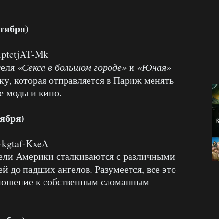
тября)
lptctjAT-Mk
теля
«Секса в большом городе»
и
«Юная»
у, которая отправляется в Париж менять
е моды и кино.
тября)
-kgtaf-KxeA
тели Америки сталкиваются с различными
й до падших ангелов. Разумеется, все это
тношение к собственным сломанным