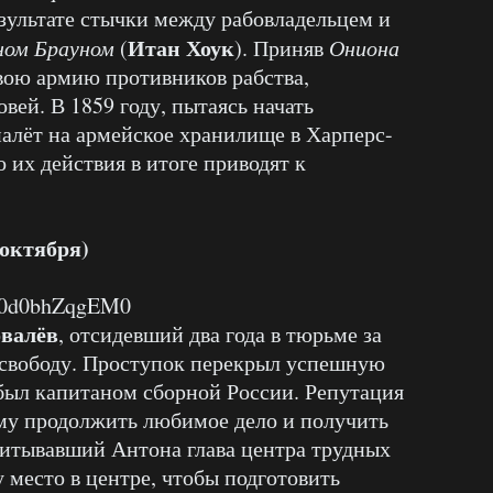
езультате стычки между рабовладельцем и
Итан Хоук
ом Брауном
(
). Приняв
Ониона
 свою армию противников рабства,
вей. В 1859 году, пытаясь начать
налёт на армейское хранилище в Харперс-
о их действия в итоге приводят к
 октября)
v=0d0bhZqgEM0
валёв
, отсидевший два года в тюрьме за
 свободу. Проступок перекрыл успешную
 был капитаном сборной России. Репутация
ему продолжить любимое дело и получить
питывавший Антона глава центра трудных
 место в центре, чтобы подготовить