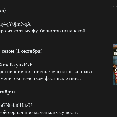
ря)
v=iq4qY0jmNqA
ро известных футболистов испанской
сезон (1 октября)
v=XmdKxyuxRxE
ротивостояние пивных магнатов за право
аменитом немецком фестивале пива.
тября)
v=oGNb4d6UdeU
свой сериал про маленьких существ