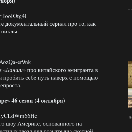
тября)
rjIooIOtg4I
е документальный сериал про то, как
юзиклы.
=AozQa-er9nk
ля
«Банши»
про китайского эмигранта в
 пробить себе путь наверх с помощью
непроста.
е» 46 сезон (4 октября)
v=iyCLdWm66Hc
Э
го шоу Америке, основанного на
стных звезд для розыгрыша скетчей.