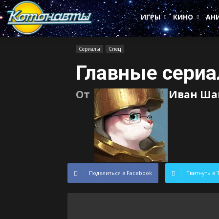
Котонавты
ИГРЫ
КИНО
АН
Сериалы
Спец
Главные сериа
От
Иван Ша
Поделиться в Facebook
Твитнуть в 