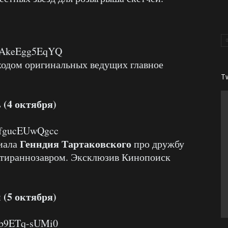
v=AkeEgg5EqYQ
уходом оригинальных ведущих главное
T
 (4 октября)
v=fgucEUwQgcc
Генндия Тартаковского
иала
про дружбу
 тираннозавром. Эксклюзив Кинопоиск
 (5 октября)
=b9ETq-sUMi0