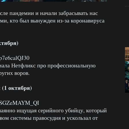
ле пандемии и начали забрасывать нас
ами, кто был вынужден из-за коронавируса
ктября)
=p7e6calQJ30
иала Нетфликс про профессиональную
угих воров.
 (1 октября)
?v=SGZeMAYM_QI
чаянно ищущая серийного убийцу, который
вом системы правосудия и ускользал от