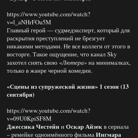
https://www.youtube.com/watch?
v=l_aNHrFOu5M
Главный герой — судмедэксперт, который для
раскрытия преступлений не брезгует
никакими методами. Не все коллеги от этого в
восторге. Такое ощущение, что канал Sky
захотел снять свою
«Лютера»
на минималках,
только в жанре черной комедии.
«Сцены из супружеской жизни» 1 сезон (13
сентября)
https://www.youtube.com/watch?
v=09U0KpiSF8M
Джессика Честейн
Оскар Айзек
и
в сериала
Ингмара
– ремейке одноимённого фильма