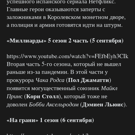
успешного испанского сериала Нетфликс.
Главные герои оказываются заперты с
заложниками в Королевском монетном дворе,
а полиция и армия готовятся идти на штурм.
«Миллиарды» 5 сезон 2 часть (5 сентября)
https://www.youtube.com/watch?v=FEfbEyh3CIk
Вторая часть 5-го сезона, который не вышел
раньше из-за пандемии. В этой части у
Пол Джаматти
прокурора
Чака Родса
(
)
появится могущественный союзник
Майкл
Кори Столл
Прин
с (
), который тоже не
Дэмиен Льюис
доволен
Бобби Аксельродом
(
).
«На грани» 1 сезон (6 сентября)