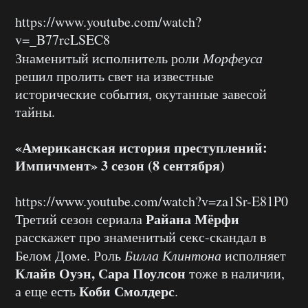
https://www.youtube.com/watch?
v=_B77rcLSEC8
Знаменитый исполнитель роли
Морфеуса
решил пролить свет на известные
исторические события, окутанные завесой
тайны.
«Американская история преступлений:
Импичмент» 3 сезон (8 сентября)
https://www.youtube.com/watch?v=za1Sr-E81P0
Райана Мёрфи
Третий сезон сериала
расскажет про знаменитый секс-скандал в
Белом Доме. Роль
Билла Клинтона
исполняет
Клайв Оуэн, Сара Поулсон
тоже в наличии,
Коби Смолдерс
а еще есть
.