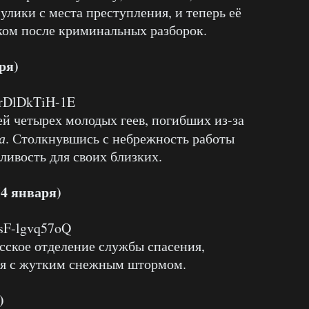
улики с места преступления, и теперь её
ком после криминальных разборок.
ря)
=rDlDkTiH-1E
й четырех молодых геев, погибших из-за
а
. Столкнувшись с небрежность работы
ливость для своих близких.
(4 января)
=sF-lgvq57oQ
сское отделение службы спасения,
тся с жутким снежным штормом.
)