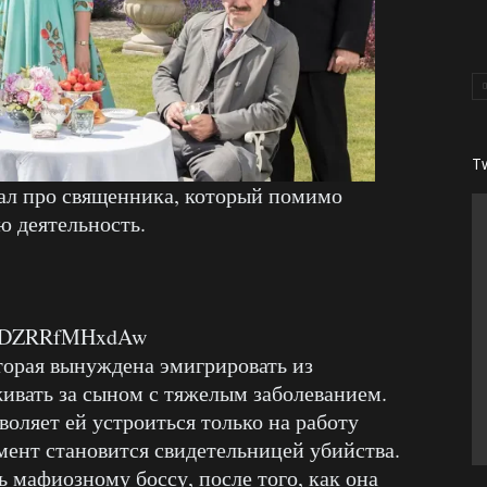
T
ал про священника, который помимо
ю деятельность.
?v=DZRRfMHxdAw
оторая вынуждена эмигрировать из
ивать за сыном с тяжелым заболеванием.
воляет ей устроиться только на работу
мент становится свидетельницей убийства.
ь мафиозному боссу, после того, как она