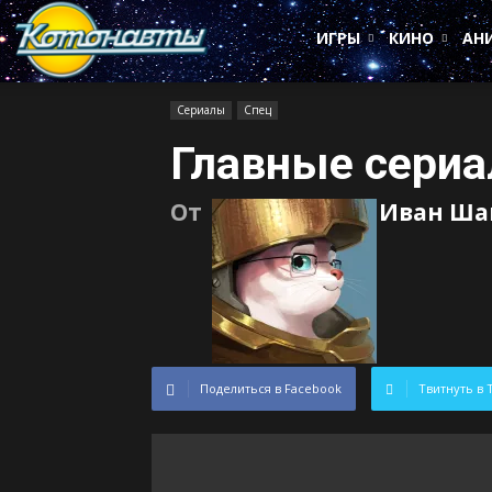
Котонавты
ИГРЫ
КИНО
АН
Сериалы
Спец
Главные сериа
От
Иван Ша
Поделиться в Facebook
Твитнуть в 