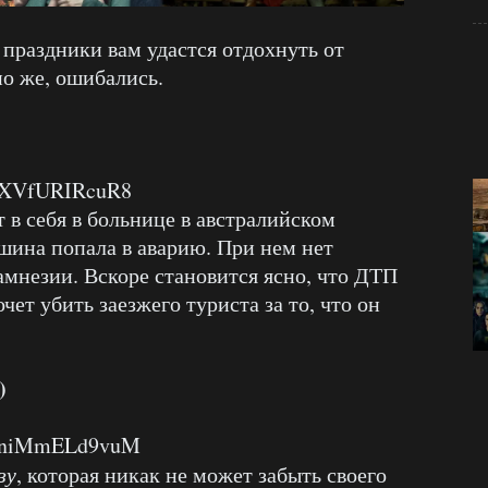
 праздники вам удастся отдохнуть от
но же, ошибались.
v=XVfURIRcuR8
 в себя в больнице в австралийском
машина попала в аварию. При нем нет
 амнезии. Вскоре становится ясно, что ДТП
чет убить заезжего туриста за то, что он
)
?v=niMmELd9vuM
зу
, которая никак не может забыть своего