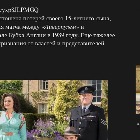
v=cyxp8JLPMGQ
тошена потерей своего 15-летнего сына,
мя матча между
«Ливерпулем»
и
ле Кубка Англии в 1989 году. Еще тяжелее
признания от властей и представителей
Э