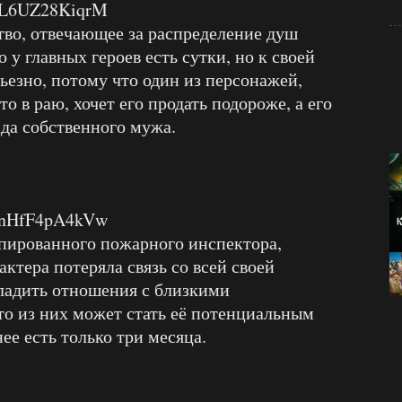
v=L6UZ28KiqrM
во, отвечающее за распределение душ
 у главных героев есть сутки, но к своей
рьезно, потому что один из персонажей,
о в раю, хочет его продать подороже, а его
ада собственного мужа.
v=nHfF4pA4kVw
пированного пожарного инспектора,
актера потеряла связь со всей своей
аладить отношения с близкими
то из них может стать её потенциальным
нее есть только три месяца.