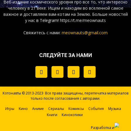
Веб-издание космического уровня про все то, что интересно
человеку в 21 веке. Ищем и находим во вселенной самое
важное и доставляем вам-котам на Землю. Больше новостей
у нас
в Telegram!
https://t.me/meownauts
Свяжитесь с нами:
meownauts@gmail.com
СЛЕДУЙТЕ ЗА НАМИ
Котонавты © 2013-2023· Все права защищены, перепечатка материалов
только после согласования с авторами.
Игры
Кино
Аниме
Сериалы
Комиксы
События
Музыка
Книги
Кинокотики
Разработка и