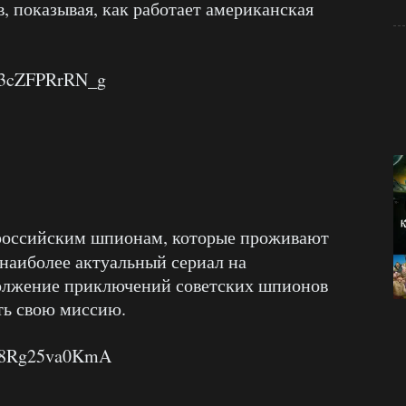
, показывая, как работает американская
v=3cZFPRrRN_g
российским шпионам, которые проживают
аиболее актуальный сериал на
олжение приключений советских шпионов
ть свою миссию.
v=8Rg25va0KmA