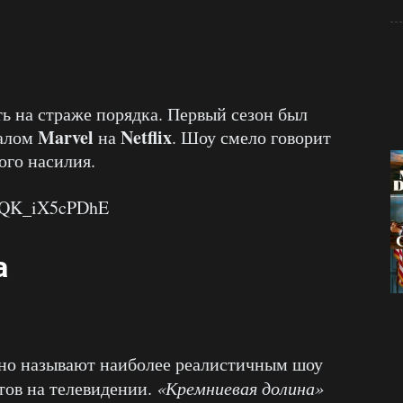
 на страже порядка. Первый сезон был
Marvel
Netflix
иалом
на
. Шоу смело говорит
ого насилия.
v=QK_iX5cPDhE
а
нно называют наиболее реалистичным шоу
тов на телевидении.
«Кремниевая долина»