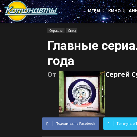
Котонавты
ИГРЫ
КИНО
АН
Сериалы
Спец
Главные сериа
года
От
Сергей 
Поделиться в Facebook
Твитнуть в 