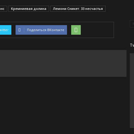
онс
Кремниевая долина
Лемони Сникет: 33 несчастья
witter
Поделиться ВКонтакте
T