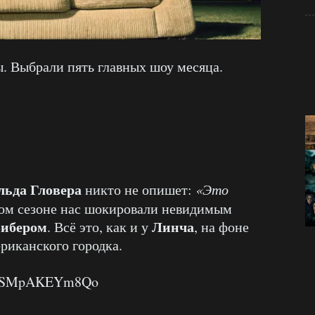
. Выбрали пять главных шоу месяца.
льда Гловера
никто не опишет:
«Это
вом сезоне нас шокировали невидимым
ибером
Линча
. Всё это, как и у
, на фоне
риканского городка.
?v=SMpAKEYm8Qo