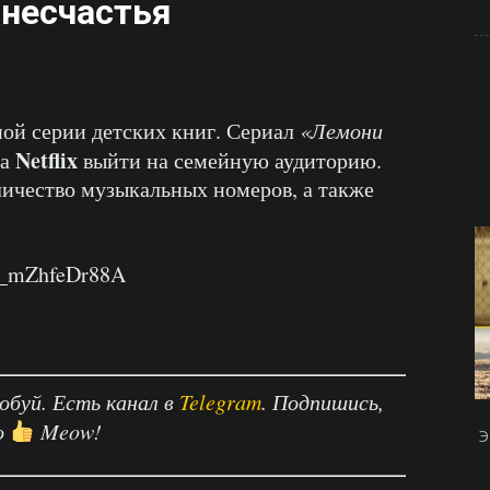
 несчастья
ой серии детских книг. Сериал
«Лемони
Netflix
ка
выйти на семейную аудиторию.
ичество музыкальных номеров, а также
v=_mZhfeDr88A
робуй. Есть канал в
Telegram
. Подпишись,
о
Meow!
Э