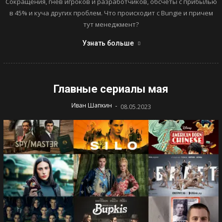
Сокращения, гнев игроков и разработчиков, обсчеты с прибылью
в 45% и куча других проблем. Что происходит с Bungie и причем
тут менеджмент?
Узнать больше
Главные сериалы мая
-
Иван Шапкин
08.05.2023