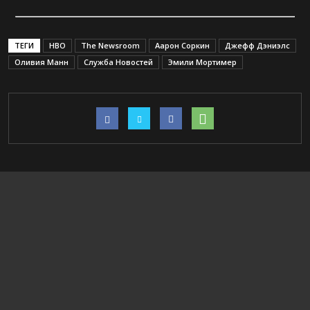
ТЕГИ
HBO
The Newsroom
Аарон Соркин
Джефф Дэниэлс
Оливия Манн
Служба Новостей
Эмили Мортимер