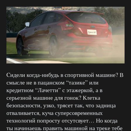
Cидели когда-нибудь в спортивной машине? В
смысле не в пацанском “тазике” или
кредитном “Лачетти” с этажеркой, а в
серьезной машине для гонок? Клетка
безопасности, узко, трясет так, что задница
отваливается, куча суперсовременных
технологий попросту отсутсвует… Но когда
ты начинаешь править машиной на треке тебе