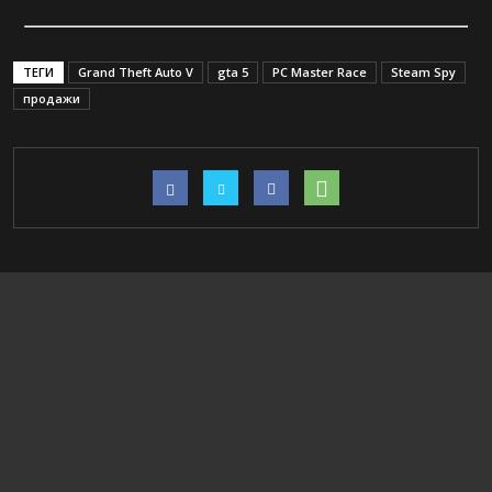
ТЕГИ
Grand Theft Auto V
gta 5
PC Master Race
Steam Spy
продажи