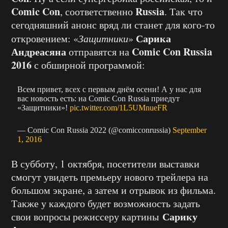
Comic Con
Russia
, соответственно
. Так что
сегодняшний анонс вряд ли станет для кого-то
Сарика
откровением: «
Защитники
»
Андреасяна
Comic Con Russia
отправятся на
2016
с обширной программой:
Всем привет, всех с первым днём осени! А у нас для
вас новость есть: на Comic Con Russia приедут
«Защитники»!
pic.twitter.com/1L5UMnueFR
— Comic Con Russia 2022 (@comicconrussia)
September
1, 2016
В субботу, 1 октября, посетители выставки
смогут увидеть премьеру нового трейлера на
большом экране, а затем и отрывок из фильма.
Также у каждого будет возможность задать
Сарику
свои вопросы режиссеру картины