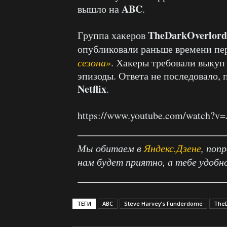
ABC
вышло на
.
TheDarkOverlord
Группа хакеров
опубликовали раньше времени пе
сезона»
. Хакеры требовали выкуп
эпизоды. Ответа не последовало, 
Netflix
.
https://www.youtube.com/watch
Мы обитаем в
Яндекс.Дзене
, поп
нам будет приятно, а тебе удобн
ТЕГИ
ABC
Steve Harvey’s Funderdome
TheD