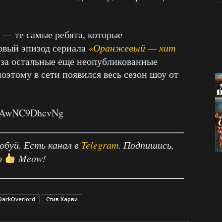
— те самые ребята, которые
рвый эпизод сериала
«Оранжевый — хит
 за остальные еще неопубликованные
поэтому в сети появился весь сезон шоу от
?v=AwNC9DhcvNg
робуй. Есть канал в
Telegram
. Подпишись,
о
Meow!
arkOverlord
Стив Харви