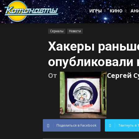
Котонавты
ИГРЫ
КИНО
АН
Сериалы
Новости
Хакеры раньш
опубликовали 
От
Сергей 
Поделиться в Facebook
Твитнуть в 