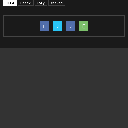
ТЕГИ
Happy!
SyFy
сериал