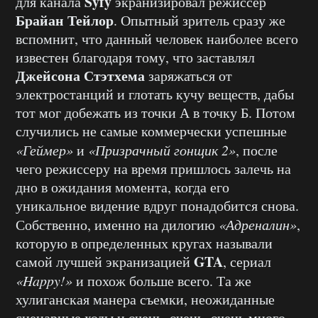
Syfy
для канала
экранизировал режиссер
Брайан Тейлор
. Опытный зритель сразу же
вспомнит, что данный человек наиболее всего
известен благодаря тому, что заставлял
Джейсона Стэтхема
заряжаться от
электростанций и глотать кучу веществ, дабы
тот мог добежать из точки А в точку Б. Потом
случились не самые коммерчески успешные
«Геймер»
и
«Призрачный гонщик 2»
, после
чего режиссеру на время пришлось залечь на
дно в ожидания момента, когда его
уникальное видение вдруг понадобится снова.
Собственно, именно на дилогию
«Адреналин»
,
которую в определенных кругах называли
GTA
самой лучшей экранизацией
, сериал
«Happy!»
и похож больше всего. Та же
хулиганская манера съемки, неожиданные
сценарные ходы и очень, очень, очень много