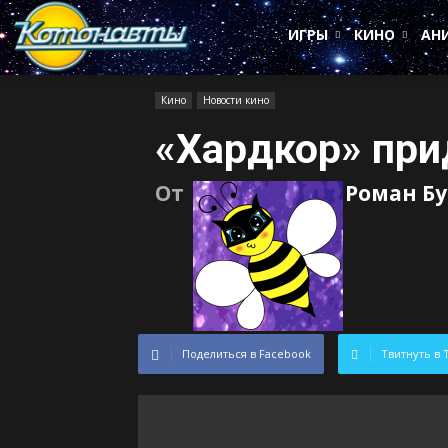
Котонавты
ИГРЫ
КИНО
АН
Кино
Новости кино
«Хардкор» при
От
Роман Б
Поделиться в Facebook
Твитнуть в 