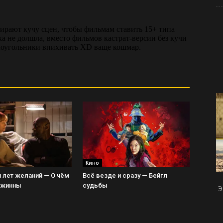
Кино
 лет желаний — О чём
Всё везде и сразу — Бейгл
Джинны
судьбы
Э