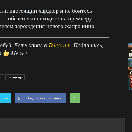
дали настоящий хардкор и не боитесь
— обязательно сходите на премьеру
етелем зарождения нового жанра кино.
робуй. Есть канал в
Telegram
. Подпишись,
о
Meow!
а
хардкор
witter
Поделиться ВКонтакте