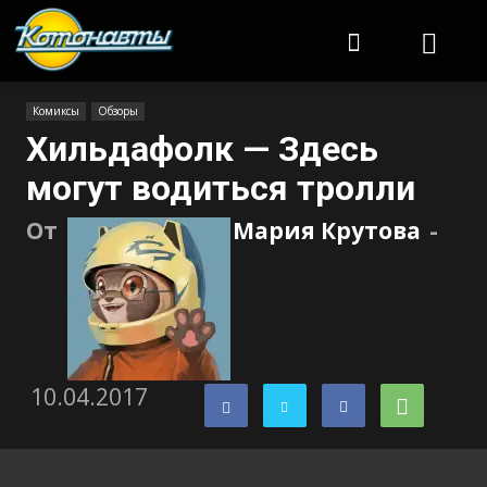
Котонавты
Комиксы
Обзоры
Хильдафолк — Здесь
могут водиться тролли
От
Мария Крутова
-
10.04.2017