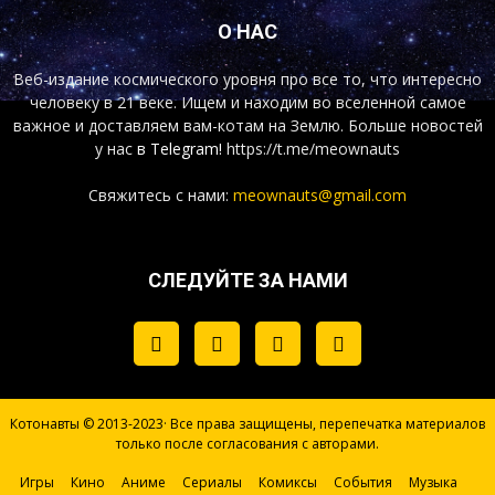
О НАС
Веб-издание космического уровня про все то, что интересно
человеку в 21 веке. Ищем и находим во вселенной самое
важное и доставляем вам-котам на Землю. Больше новостей
у нас
в Telegram!
https://t.me/meownauts
Свяжитесь с нами:
meownauts@gmail.com
СЛЕДУЙТЕ ЗА НАМИ
Котонавты © 2013-2023· Все права защищены, перепечатка материалов
только после согласования с авторами.
Игры
Кино
Аниме
Сериалы
Комиксы
События
Музыка