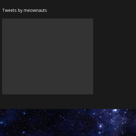
Tweets by meownauts