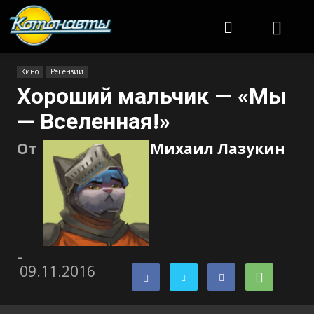
Котонавты
Кино
Рецензии
Хороший мальчик — «Мы
— Вселенная!»
От
Михаил Лазукин
-
09.11.2016