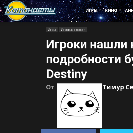
Котонавты
ИГРЫ
КИНО
АН
Игры
Игровые новости
Игроки нашли
подробности б
Destiny
От
Тимур С