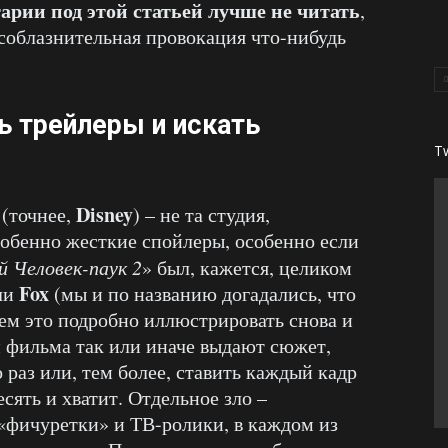
рии под этой статьей лучше не читать
,
 соблазнительная провокация что-нибудь
ь трейлеры и искать
T
Disney
(точнее,
) – не та студия,
собенно жесткие спойлеры, особенно если
 Человек-паук 2
» был, кажется, целиком
Fox
или
(мы и по названию догадались, что
чем это подробно иллюстрировать снова и
й фильма так или иначе выдают сюжет,
 раз или, тем более, ставить каждый кадр
сять и хватит. Отдельное зло –
«фичуретки» и ТВ-ролики, в каждом из