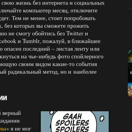
 свою жизнь без интернета и социальных
 включайте компьютер месяц, отключите
удет. Тем не менее, стоит попробовать
к, без которых вы сможете прожить
но не смогу обойтись без Twitter и
acebook и Tumblr, пожалуй, в ближайшее
о опасен последний – листая ленту или
кнуться на чье-нибудь фото спойлерного
ающую своим видом какие-то события
ый радикальный метод, но и наиболее
ии
й верный
ожидании
илы
» я не мог