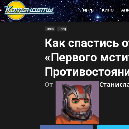
Котонавты
ИГРЫ
КИНО
АН
Кино
Спец
Как спастись 
«Первого мсти
Противостоян
От
Станисл