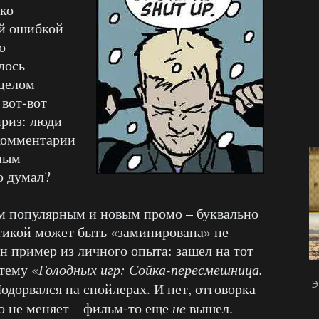
ько
ой ошибкой
о
лось
 целом
 вот-вот
приз: люди
 комментарии
ным
о думал?
ым популярным и новым промо – буквально
атикой может быть «заминирована» не
 пример из личного опыта: зашел на тот
тему «
Голодных игр: Сойка-пересмешница.
Э
Подорвался на спойлерах. И нет, отговорка
о не меняет – фильм-то еще
не
вышел.