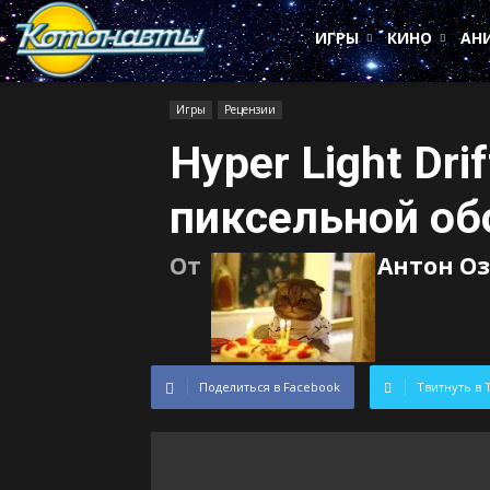
Котонавты
ИГРЫ
КИНО
АН
Игры
Рецензии
Hyper Light Dri
пиксельной об
От
Антон О
Поделиться в Facebook
Твитнуть в 