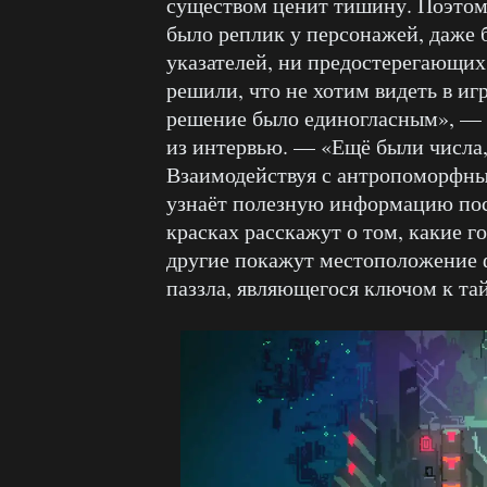
существом ценит тишину. Поэтому
было реплик у персонажей, даже 
указателей, ни предостерегающих
решили, что не хотим видеть в иг
решение было единогласным», — 
из интервью. — «Ещё были числа,
Взаимодействуя с антропоморфны
узнаёт полезную информацию поср
красках расскажут о том, какие г
другие покажут местоположение 
паззла, являющегося ключом к та