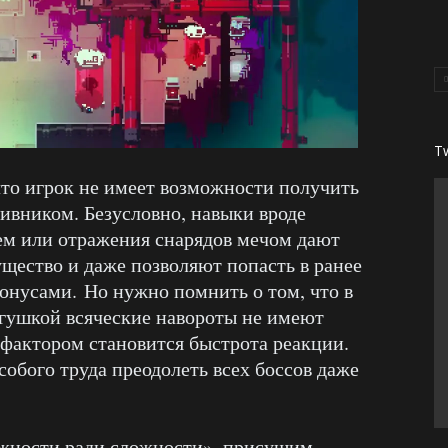
T
что игрок не имеет возможности получить
ивником. Безусловно, навыки вроде
ем или отражения снарядов мечом дают
щество и даже позволяют попасть в ранее
онусами. Но нужно помнить о том, что в
ягушкой всяческие навороты не имеют
актором становится быстрота реакции.
обого труда преодолеть всех боссов даже
ожности ради сложности», присущим