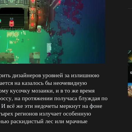
урить дизайнеров уровней за излишнюю
кается на казалось бы неочевидную
му кусочку мозаики, и в то же время
боссу, на протяжении получаса блуждая по
И всё же эти недочеты меркнут на фоне
тырех регионов излучает особенную
нью раскидистый лес или мрачные