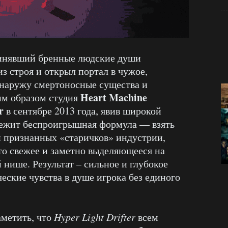
динявший бренные людские души
з строя и открыл портал в чужое,
 наружу смертоносные существа и
Heart Machine
им образом студия
r
в сентябре 2013 года, явив широкой
 лежит беспроигрышная формула — взять
и признанных «старичков» индустрии,
что свежее и заметно выделяющееся на
нише. Результат – сильное и глубокое
еские чувства в душе игрока без единого
аметить, что
Hyper Light Drifter
всем