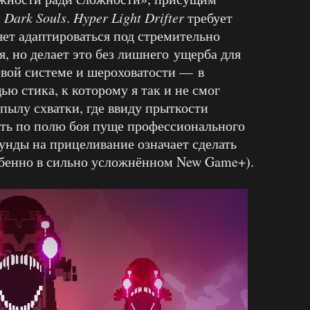
и
Dark Souls
.
Hyper Light Drifter
требует
яет адаптироваться под стремительно
 но делает это без лишнего ущерба для
евой системе и шероховатости — в
ю стика, к которому я так и не смог
 пылу схватки, где ввиду прыткости
ать по полю боя пуще профессионального
кунды на прицеливание означает сделать
обенно в сильно усложнённом New Game+).