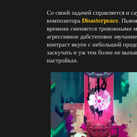
Со своей задачей справляется и с
Disasterpeace
композитора
. Пьян
времени сменяется тревожными м
агрессивное дабстеповое звучание
контраст вкупе с небольшой прод
заскучать и уж тем более не выз
настройках.