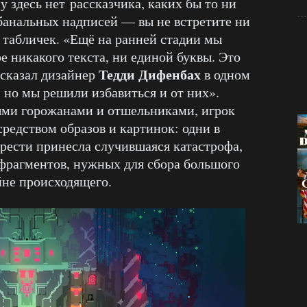
 здесь нет рассказчика, каких бы то ни
банальных надписей — вы не встретите ни
 табличек. «Ещё на ранней стадии мы
ре никакого текста, ни единой буквы. Это
Тедди Дифенбах
сказал дизайнер
в одном
 но мы решили избавиться и от них».
ми горожанами и отшельниками, игрок
едством образов и картинок: одни в
орести принесла случившаяся катастрофа,
фрагментов, нужных для сбора большого
йне происходящего.