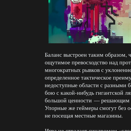
Баланс выстроен таким образом, 
ощутимое превосходство над прот
многократных рывков с уклонени
определенное тактическое преиму
недоступные области с разными б
бою с какой-нибудь гигантской л
большой ценности — решающим ф
Упорные же геймеры смогут без ос
не посещая местные магазины.
Игра не страдает синдромом «сл