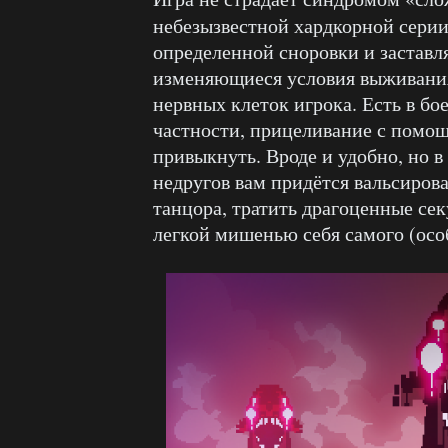
небезызвестной хардкорной сери
определенной сноровки и заставл
изменяющиеся условия выживания,
нервных клеток игрока. Есть в бо
частности, прицеливание с помощь
привыкнуть. Вроде и удобно, но в
недругов вам придётся вальсиров
танцора, тратить драгоценные се
легкой мишенью себя самого (ос