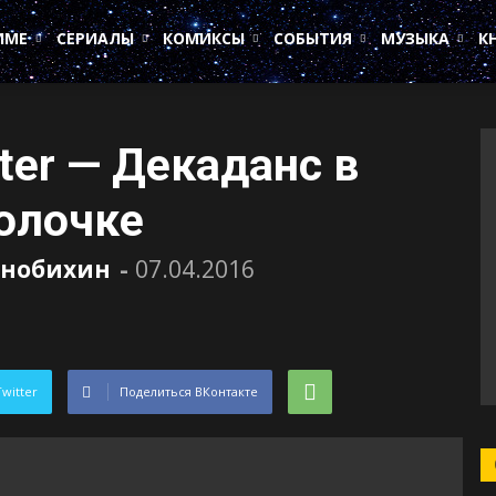
ИМЕ
СЕРИАЛЫ
КОМИКСЫ
СОБЫТИЯ
МУЗЫКА
К
fter — Декаданс в
олочке
знобихин
-
07.04.2016
Twitter
Поделиться ВКонтакте