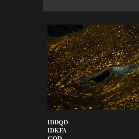
IDDQD
IDKFA
GOD