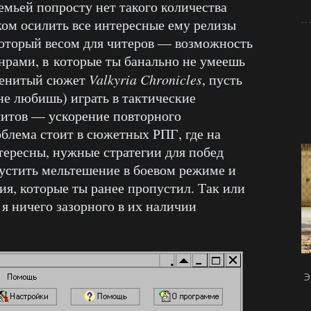
емьей попросту нет такого количества
ком осилить все интересные ему релизы
который весом для читеров — возможность
нрами, в которые ты банально не умеешь
аменитый сюжет
Valkyria Chronicles
, пусть
не любишь) играть в тактические
читов — ускорение повторного
блема стоит в сюжетных РПГ, где на
ересны, нужные стратегии для побед
пустить мельтешение в боевом режиме и
ия, которые ты ранее пропустил. Так или
 я ничего зазорного в их наличии
Э