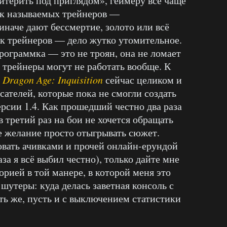
итерить под приглядом», геймеру всё чаще
ак называемых трейнеров —
иначе дают бессмертие, золото или всё
ск трейнеров — дело жутко утомительное.
рограммка — это не троян, она не ломает
 трейнеры могут не работать вообще. К
е
Dragon Age: Inquisition
сейчас целиком и
ателей, которые пока не смогли создать
рсии 1.4. Как прошедший честно два раза
в третий раз на бои не хочется обращать
ее желание просто отыгрывать сюжет.
вовать ачивками и прочей онлайн-ерундой
аза я всё выбил честно), только дайте мне
рией в той манере, в которой меня это
 шутеры: куда делась заветная консоль с
ь же, пусть и с выключением статистики