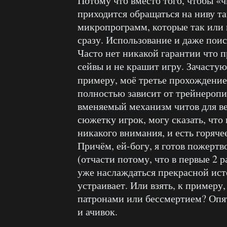
Потому что вместо того, чтобы «ч
приходится обращаться на ниву т
микропрограмм, которые так или 
сразу. Использование и даже пои
Часто нет никакой гарантии что п
сейвы и не крашит игру. Зачастую
примеру, моё третье прохождени
полностью зависит от трейнеропис
вменяемый механизм читов для ве
сюжетку игрок, могу сказать, что 
никакого внимания, и есть горяч
Причём, ей-богу, я готов пожерт
(отчасти потому, что в первые 2 р
уже наслаждаться прекрасной исто
устраивает. Или взять, к примеру,
патронами или бессмертием? Опят
и ачивок.