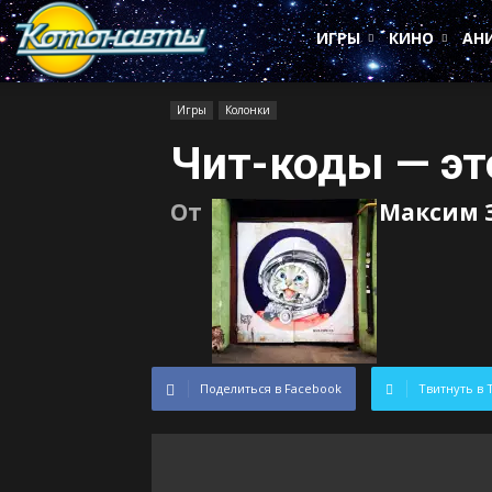
Котонавты
ИГРЫ
КИНО
АН
Игры
Колонки
Чит-коды — эт
От
Максим 
Поделиться в Facebook
Твитнуть в 