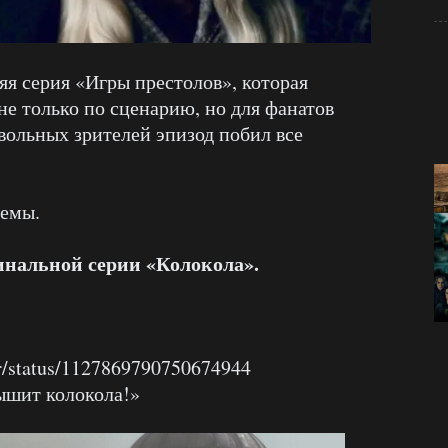
яя серия «Игры престолов», которая
не только по сценарию, но для фанатов
вольных зрителей эпизод побил все
мемы.
альной серии «Колокола».
er/status/1127869790750674944
лышит колокола!»