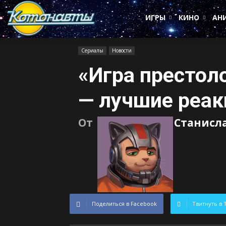
Котонавты
ИГРЫ
КИНО
АН
Сериалы
Новости
«Игра престоло
— лучшие реа
От
Станисл
Поделиться в Facebook
Твитнуть в 