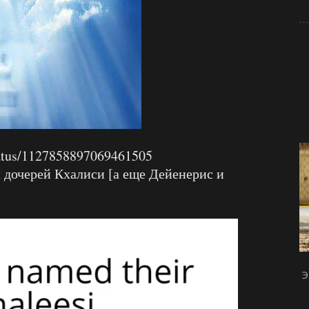
status/1127858897069461505
х дочерей Кхалиси [а еще Дейенерис и
Э