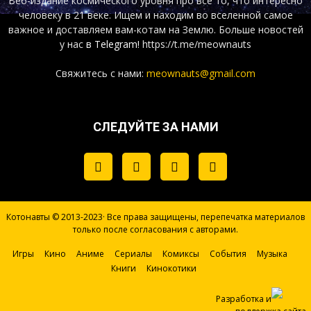
Веб-издание космического уровня про все то, что интересно
человеку в 21 веке. Ищем и находим во вселенной самое
важное и доставляем вам-котам на Землю. Больше новостей
у нас
в Telegram!
https://t.me/meownauts
Свяжитесь с нами:
meownauts@gmail.com
СЛЕДУЙТЕ ЗА НАМИ
Котонавты © 2013-2023· Все права защищены, перепечатка материалов
только после согласования с авторами.
Игры
Кино
Аниме
Сериалы
Комиксы
События
Музыка
Книги
Кинокотики
Разработка и