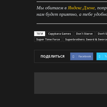
Мы обитаем в
Яндекс.Дзене
, поп
нам будет приятно, а тебе удобн
ТЕГИ
Capybara Games
Don`t Starve
Don’t 
Super Time Force
Superbrothers: Sword & Sworc
ПОДЕЛИТЬСЯ
Facebook
T