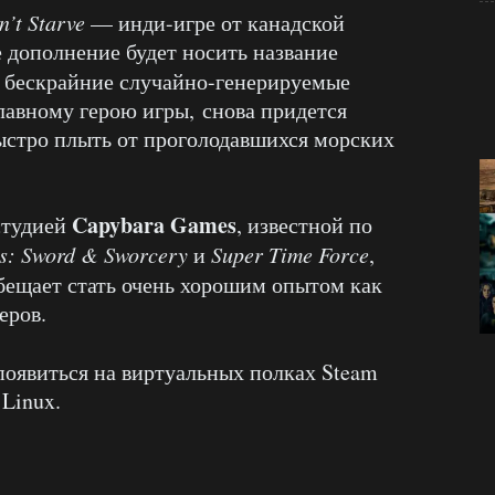
n’t Starve
—
инди-
игре от канадской
е дополнение будет носить название
 бескрайние случайно-генерируемые
главному герою игры, снова
придется
быстро плыть от проголодавшихся морских
Capybara Games
студией
, известной по
s: Sword & Sworcery
и
Super Time Force
,
ещает стать очень хорошим опытом как
еров.
оявиться на виртуальных полках Steam
 Linux.