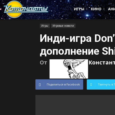
Котонавты
ИГРЫ
КИНО
АН
Игры
Игровые новости
Инди-игра Don’
дополнение Sh
От
Констан
Поделиться в Facebook
Твитнуть в 