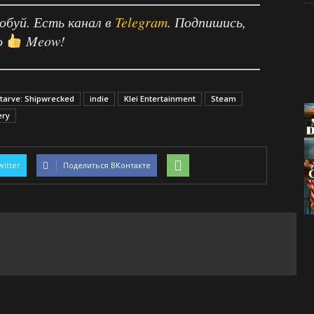
робуй. Есть канал в
Telegram
. Подпишись,
о
Meow!
Starve: Shipwrecked
indie
Klei Entertainment
Steam
ery
witter
Поделиться ВКонтакте