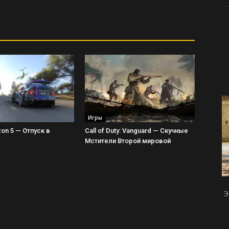
Игры
zon 5 — Отпуск в
Call of Duty: Vanguard — Скучные
Мстители Второй мировой
Э