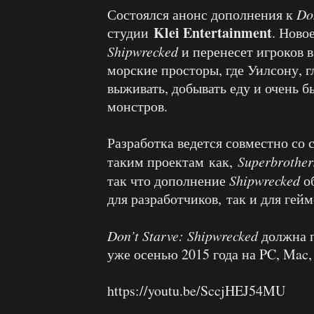
Состоялся анонс дополнения к
Do
Klei Entertainment
студии
. Ново
Shipwrecked
и
перенесет
игроков в
морские просторы, где Уилсону, 
выживать, добывать еду и очень 
монстров.
Разработка
ведется
совместно со 
таким проектам как
,
Superbrother
так что дополнение
Shipwrecked
об
для разработчиков, так и для гейм
Don’t Starve: Shipwrecked
должна п
уже осенью 2015 года на PC, Mac,
https://youtu.be/SccjHEJ54MU