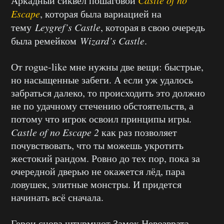
Аркадный сиквел пошаговой
Escape
, которая была вариацией на
тему
Leygref’s Castle
, которая в свою очередь
была ремейком
Wizard’s Castle
.
От rogue-like мне нужны две вещи: быстрые,
но насыщенные забеги. А если уж удалось
забраться далеко, то происходить это должно
не по удачному стечению обстоятельств, а
потому что игрок освоил принципы игры.
Castle of no Escape 2
как раз позволяет
почувствовать, что ты можешь укротить
жестокий рандом. Ровно до тех пор, пока за
очередной дверью не окажется лёд, пара
ловушек, элитные монстры. И придется
начинать всё сначала.
Герои снова штурмуют Замок Невозврата,