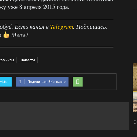
у уже 8 апреля 2015 года.
робуй. Есть канал в
Telegram
. Подпишись,
о
Meow!
комиксы
новости
witter
Поделиться ВКонтакте
Э