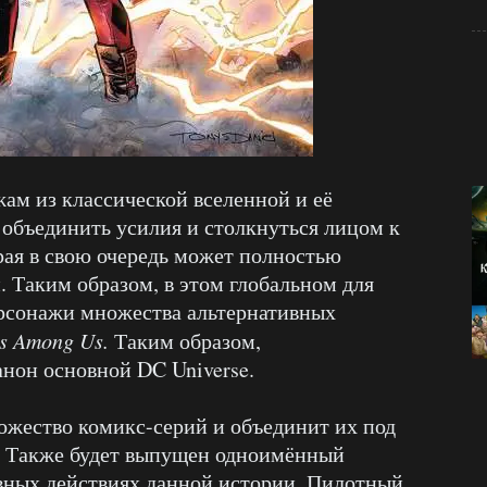
жам из классической вселенной и её
объединить усилия и столкнуться лицом к
рая в свою очередь может полностью
 Таким образом, в этом глобальном для
рсонажи множества альтернативных
ds Among Us.
Таким образом,
нон основной DC Universe.
ожество комикс-серий и объединит их под
 Также будет выпущен одноимённый
вных действиях данной истории. Пилотный