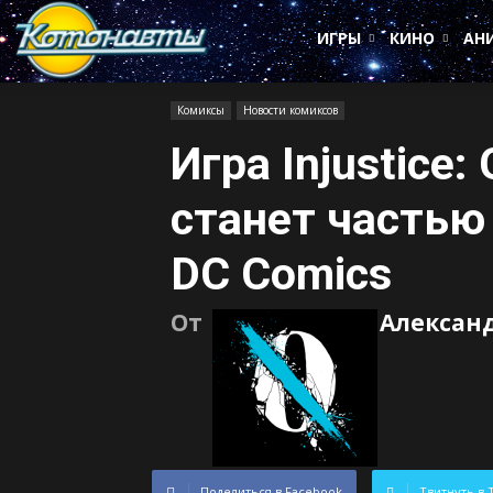
Котонавты
ИГРЫ
КИНО
АН
Комиксы
Новости комиксов
Игра Injustice
станет частью
DC Comics
От
Алексан
Поделиться в Facebook
Твитнуть в 