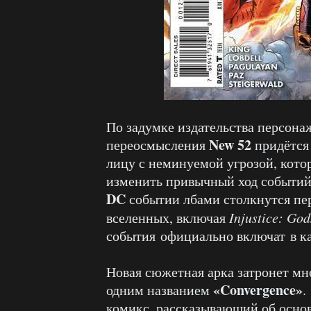
По задумке издательства персона
New 52
переосмысления
придётся 
лицу с неминуемой угрозой, кото
изменить привычный ход событий.
DC
событии лбами столкнутся пе
вселенных, включая
Injustice: Go
события официально включат в ка
Новая сюжетная арка затронет мн
«Convergence»
одним названием
.
комикс, рассказывающий об осно