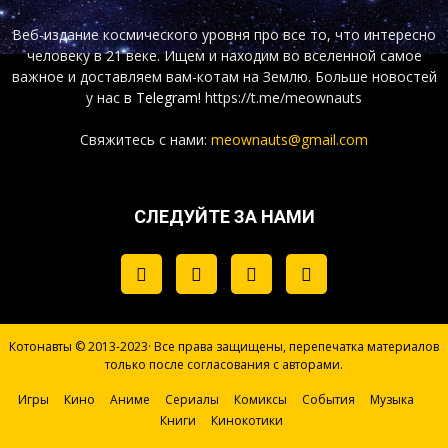
Веб-издание космического уровня про все то, что интересно
человеку в 21 веке. Ищем и находим во вселенной самое
важное и доставляем вам-котам на Землю. Больше новостей
у нас
в Telegram!
https://t.me/meownauts
Свяжитесь с нами:
meownauts@gmail.com
СЛЕДУЙТЕ ЗА НАМИ
Котонавты © 2013-2023· Все права защищены, перепечатка материалов
только после согласования с авторами.
Игры
Кино
Аниме
Сериалы
Комиксы
События
Музыка
Книги
Кинокотики