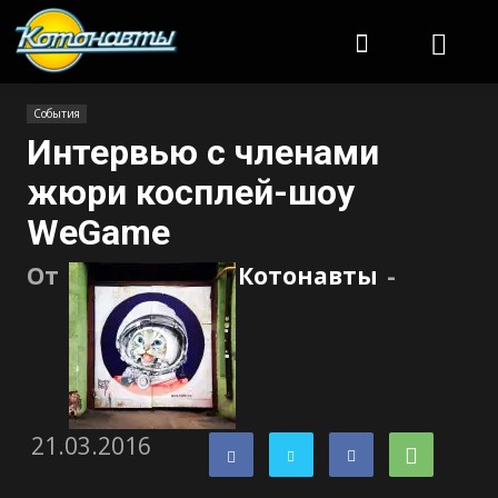
Котонавты
События
Интервью с членами
жюри косплей-шоу
WeGame
От
Котонавты
-
21.03.2016