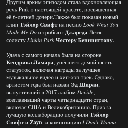
Другим ярким эпизодом стала вдохновляющая
речь Pink о настоящей красоте, посвящённая
её 6-летней дочери.Также был показан новый
Тэйлор Свифт
клип
на песню
Look What You
Джареда Лето
Made Me Do
и трибьют
Честеру Беннингтону
солисту
Linkin Park
.
Удача с самого начала была на стороне
Кендрика Ламара
, унёсшего домой шесть
статуэток, включая награды за лучшее
музыкальное видео и хип-хоп трек. Однако,
Эд Ширан
артистом года был назван
,
выпустивший в 2017 альбом
Devide
,
возглавивший чарты четырнадцати стран,
включая США и Великобританию. Приз за
Тэйлор
лучшую коллаборацию получили
Свифт
Zayn
и
за композицию
I Don’t Wanna