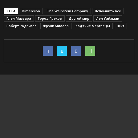
ТЕГИ
Dimension
The Weinstein Company
Вспомнить все
Глен Маззара
Город Грехов
Другой мир
Лен Уайзман
Роберт Родригес
Фрэнк Миллер
Ходячие мертвецы
Щит