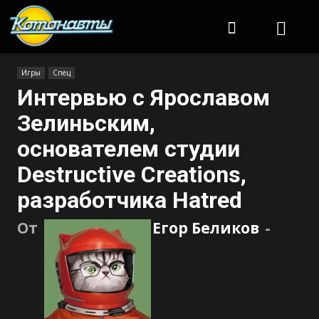
Котонавты
Игры
Спец
Интервью с Ярославом
Зелиньским,
основателем студии
Destructive Creations,
разработчика Hatred
От
Егор Беликов
-