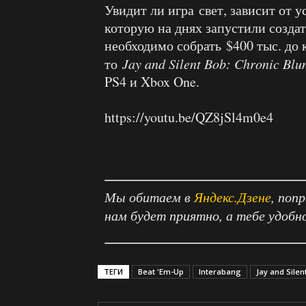
Увидит ли игра свет, зависит от 
которую на днях запустили созда
необходимо собрать $400 тыс. до 
то
Jay and Silent Bob: Chronic Blu
PS4 и Xbox One.
https://youtu.be/QZ8jSl4m0e4
Мы обитаем в
Яндекс.Дзене
, поп
нам будет приятно, а тебе удобн
ТЕГИ
Beat 'Em-Up
Interabang
Jay and Silen