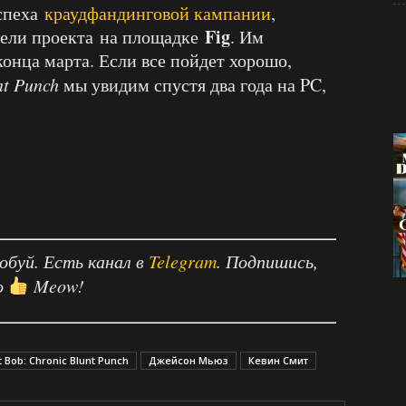
успеха
краудфандинговой кампании
,
Fig
тели проекта на площадке
. Им
конца марта. Если все пойдет хорошо,
nt Punch
мы увидим спустя два года на PC,
робуй. Есть канал в
Telegram
. Подпишись,
о
Meow!
t Bob: Chronic Blunt Punch
Джейсон Мьюз
Кевин Смит