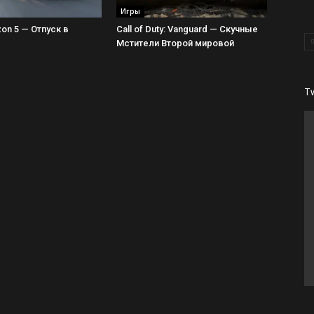
Игры
zon 5 — Отпуск в
Call of Duty: Vanguard — Скучные
Мстители Второй мировой
T