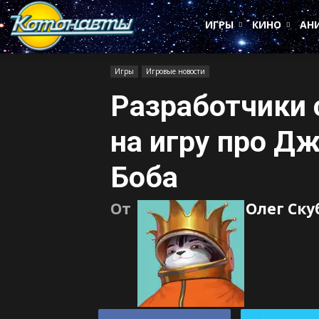
Котонавты
ИГРЫ
КИНО
АН
Игры
Игровые новости
Разработчики 
на игру про Д
Боба
От
Олег Ск