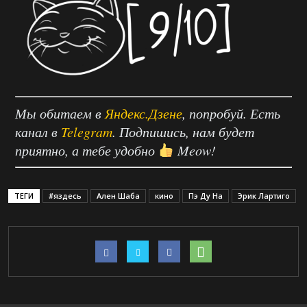
Мы обитаем в
Яндекс.Дзене
, попробуй. Есть
канал в
Telegram
. Подпишись, нам будет
приятно, а тебе удобно
Meow!
ТЕГИ
#яздесь
Ален Шаба
кино
Пэ Ду На
Эрик Лартиго