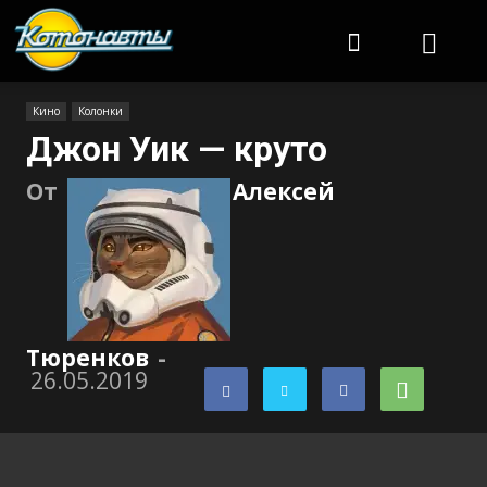
Котонавты
Кино
Колонки
Джон Уик — круто
От
Алексей
Тюренков
-
26.05.2019