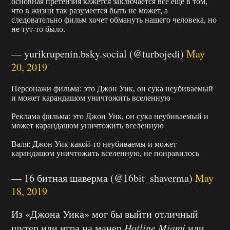
основная претензия кажется заключается всё ещё в том,
что в жизни так разумеется быть не может, а
следовательно фильм хочет обмануть нашего человека, но
не тут-то было.
— yurikrupenin.bsky.social (@turbojedi)
May
20, 2019
Персонажи фильма: это Джон Уик, он сука неубиваемый
и может карандашом уничтожить вселенную
Реклама фильма: это Джон Уик, он сука неубиваемый и
может карандашом уничтожить вселенную
Валя: Джон Уик какой-то неубиваемы и может
карандашом уничтожить вселенную, не понравилось
— 16 битная шаверма (@16bit_shaverma)
May
18, 2019
Из «Джона Уика» мог бы выйти отличный
шутер или игра на манер
Hotline Miami
или