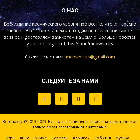
О НАС
Веб-издание космического уровня про все то, что интересно
человеку в 21 веке. Ищем и находим во вселенной самое
важное и доставляем вам-котам на Землю. Больше новостей
у нас
в Telegram!
https://t.me/meownauts
Свяжитесь с нами:
meownauts@gmail.com
СЛЕДУЙТЕ ЗА НАМИ
Котонавты © 2013-2023· Все права защищены, перепечатка материалов
только после согласования с авторами.
Игры
Кино
Аниме
Сериалы
Комиксы
События
Музыка