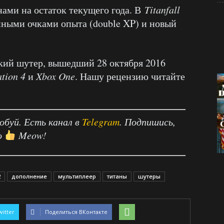
ами на остаток текущего года. В
Titanfall
нными очками опыта (double XP) и новый
ий шутер, вышедший 28 октября 2016
ation
4
и
Xbox
One
. Нашу рецензию читайте
робуй. Есть канал в
Telegram
. Подпишись,
о
Meow!
2
дополнение
мультиплеер
титаны
шутеры
witter
Поделиться ВКонтакте