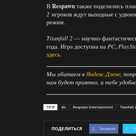
Respawn
В
также поделились план
2
игроков ждут выходные с удвое
режим.
Titanfall 2
— научно-фантастическ
года. Игра доступна на
PC
,
PlaySt
здесь
.
Мы обитаем в
Яндекс.Дзене
, поп
нам будет приятно, а тебе удобн
ТЕГИ
dlc
Respawn Entertainment
Titanfall 
ПОДЕЛИТЬСЯ
Facebook
T