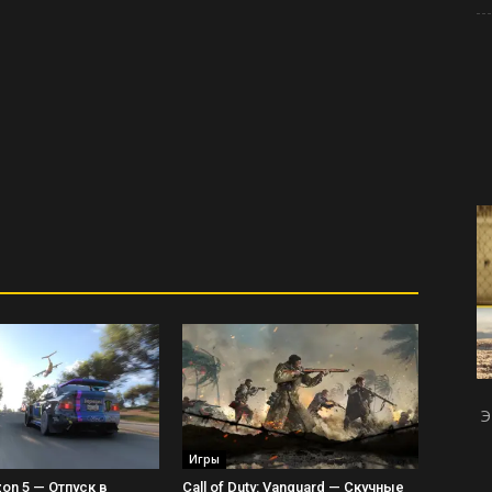
Э
Игры
zon 5 — Отпуск в
Call of Duty: Vanguard — Скучные