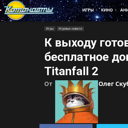
Котонавты
ИГРЫ
КИНО
АН
Игры
Игровые новости
К выходу гото
бесплатное до
Titanfall 2
От
Олег Ск