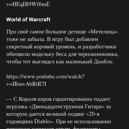
v=HEqHl9Wf6mE
World of Warcraft
Про своё самое большое детище «Метелица»
тоже не забыла. В игру был добавлен
секретный коровий уровень, и разработчики
обновили модельку беса для чернокнижника,
чтобы тот выглядел как маленький Диабло.
https://www.youtube.com/watch?
v=IRmvAbRtR7I
— С Короля коров гарантированно падает
игрушка «Двенадцатиструнная Гитара» за
которую дается великий подвиг «20-я
годовщина Diablo». При ее использовании
персонаж начинает играть фрагменты