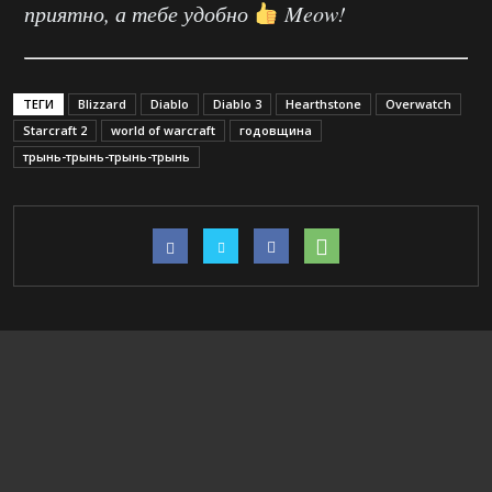
приятно, а тебе удобно
Meow!
ТЕГИ
Blizzard
Diablo
Diablo 3
Hearthstone
Overwatch
Starcraft 2
world of warcraft
годовщина
трынь-трынь-трынь-трынь