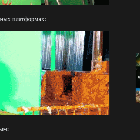
жных платформах:
ным: