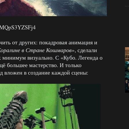
v=MQpS3YZSFj4
чить от других: покадровая анимация и
оралине в Стране Кошмаров
», сделали
минимум визуально. С «Кубо. Легенда о
щё большее мастерство. И только
уд вложен в создание каждой сцены: