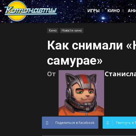
Котонавты
ИГРЫ
КИНО
АН
Кино
Новости кино
Как снимали «
самурае»
От
Станисл
Поделиться в Facebook
Твитнуть в 