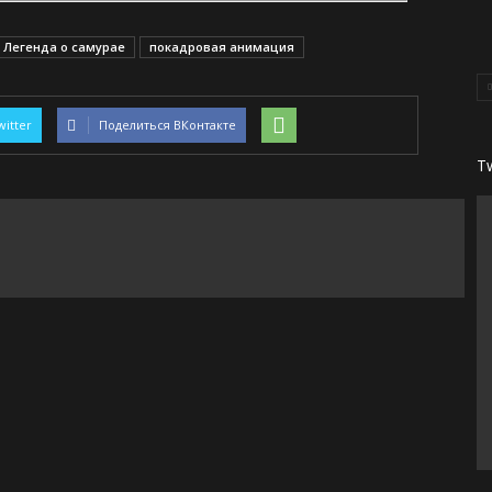
. Легенда о самурае
покадровая анимация
witter
Поделиться ВКонтакте
T