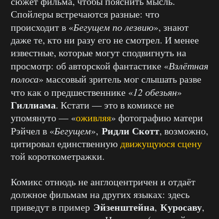
сюжет фильма, чтобы пояснить мысль.
Спойлеры встречаются разные: что
происходит в «
Бегущем по лезвию
», знают
даже те, кто ни разу его не смотрел. И менее
известные, которые могут сподвигнуть на
просмотр: об авторской фантастике «
Взлётная
полоса
» массовый зритель мог слышать разве
что как о предшественнике «
12 обезьян
»
Гиллиама
. Кстати — это в комиксе не
упомянуто — «
оживляя
» фотографию матери
Ридли Скотт
Рэйчел в «
Бегущем
»,
, возможно,
цитировал единственную
движущуюся сцену
той короткометражки.
Комикс отнюдь не англоцентричен и отдаёт
должное фильмам на других языках: здесь
Эйзенштейна
Куросаву
приведут в пример
,
,