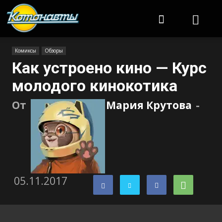
Котонавты
Комиксы
Обзоры
Как устроено кино — Курс
молодого кинокотика
От
Мария Крутова
-
05.11.2017