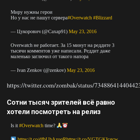
Миру нужны герои
Но у нас не пашут сервера
#Overwatch
#Blizzard
— Цукорович (@Caxap91)
May 23, 2016
Overwatch не работает. За 15 минут на реддите 3
тысячи комментов уже написали. Реддит даже
маленько заглючил от такого напора
— Ivan Zenkov (@zenkov)
May 23, 2016
https://twitter.com/zombak/status/73488641440442
Сотни тысяч зрителей всё равно
хотели посмотреть на релиз
Is it
#Overwatch
time?
https://t.co/dfbUhAzoqR
https://t.co/VGTGKIcgcw