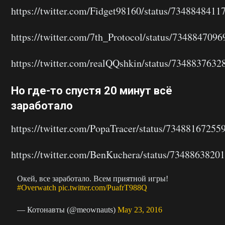
https://twitter.com/Fidget98160/status/734884841
https://twitter.com/7th_Protocol/status/734884709
https://twitter.com/realQQshkin/status/734883763
Но где-то спустя 20 минут всё
заработало
https://twitter.com/PopaTracer/status/7348816725
https://twitter.com/BenKuchera/status/7348863820
Окей, все заработало. Всем приятной игры!
#Overwatch
pic.twitter.com/PuafrT988Q
— Котонавты (@meownauts)
May 23, 2016