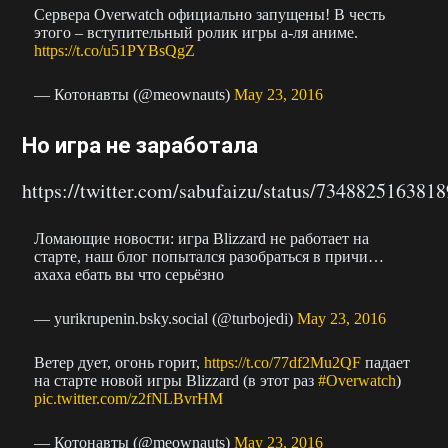
Сервера Overwatch официально запущены! В честь
этого – вступительный ролик игры а-ля аниме.
https://t.co/u51PYBsQgZ
— Котонавты (@meownauts)
May 23, 2016
Но игра не заработала
https://twitter.com/sabufaizu/status/734882516381
Ломающие новости: игра Blizzard не работает на
старте, наш блог попытался разобраться в причи…
ахаха ебать вы что серьёзно
— yurikrupenin.bsky.social (@turbojedi)
May 23, 2016
Ветер дует, огонь горит,
https://t.co/77df2Mu2QF
падает
на старте новой игры Blizzard (в этот раз
#Overwatch
)
pic.twitter.com/z2fNLBvrHM
— Котонавты (@meownauts)
May 23, 2016