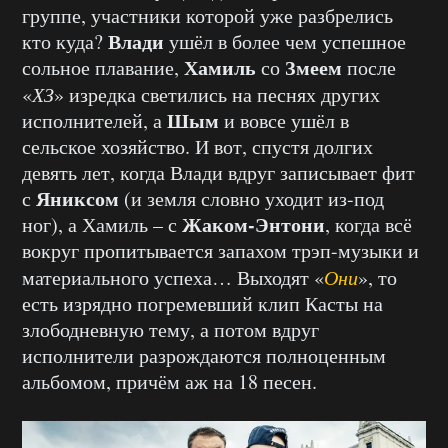
группе, участники которой уже разбрелись
Влади
кто куда?
ушёл в более чем успешное
Хамиль
Змеем
сольное плавание,
со
после
«
ХЗ
» изредка светились на песнях других
Шым
исполнителей, а
и вовсе ушёл в
сельское хозяйство. И вот, спустя долгих
девять лет, когда Влади вдруг записывает фит
Яниксом
с
(и земля словно уходит из-под
Жаком-Энтони
ног), а Хамиль – с
, когда всё
вокруг пропитывается запахом трэп-музыки и
материального успеха… Выходят «
Они
», то
есть изрядно погремевший клип Касты на
злободневную тему, а потом вдруг
исполнители разрождаются полноценным
альбомом, причём аж на 18 песен.