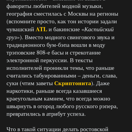
фавориты любителей модной музыки,
география сместилась с Москвы на регионы
(вспомните просто, как тон истории задали
ATL
чувашский
и бакинские «
Каспийский
груз
»). Вместо модного свингового звука и
традиционного бум-бэпа вошли в моду
трэповские 808-е басы и стрекотание
электронной перкуссии. В тексты
исполнителей проникли темы, что раньше
считались табуированными – деньги, слава,
Скриптонита
суки (чтим заветы
). Даже
наркотики, раньше всегда казавшиеся
краеугольным камнем, что всегда можно
швырнуть в огород любого русского рэпера,
превратились в атрибут успеха.
Что в такой ситуации делать ростовской