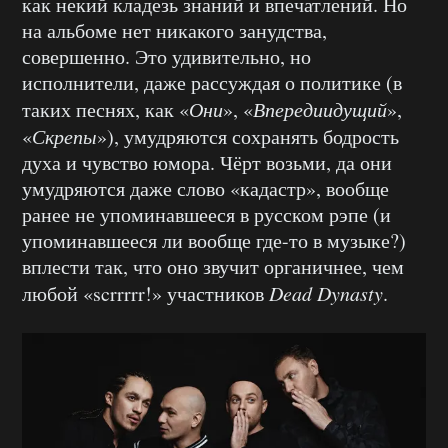
как некий кладезь знаний и впечатлений. Но
на альбоме нет никакого занудства,
совершенно. Это удивительно, но
исполнители, даже рассуждая о политике (в
таких песнях, как «
Они
», «
Впередиидущий
»,
«
Скрепы
»), умудряются сохранять бодрость
духа и чувство юмора. Чёрт возьми, да они
умудряются даже слово «кадастр», вообще
ранее не упоминавшееся в русском рэпе (и
упоминавшееся ли вообще где-то в музыке?)
вплести так, что оно звучит органичнее, чем
любой «scrrrrr!» участников
Dead Dynasty
.