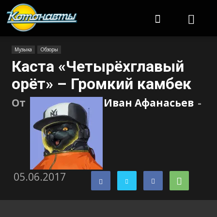
Котонавты
Музыка
Обзоры
Каста «Четырёхглавый
орёт» – Громкий камбек
От
Иван Афанасьев
-
05.06.2017