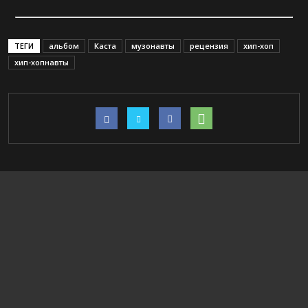
ТЕГИ
альбом
Каста
музонавты
рецензия
хип-хоп
хип-хопнавты